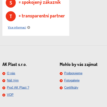
= spokojený zákazník
S
= transparentní partner
T
Více informací
AK Plast s.r.o.
Mohlo by vás zajímat
O nás
Podporujeme
Náš tým
Fotogalerie
Proč AK Plast ?
Certifikáty
VOP