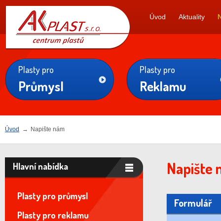
AK
Úvod
Aktuality
PLAST s.r.o.
Plasty pro
Plasty pro
Průmysl
Reklamu
Úvod
→
Napište nám
Napište 
Hlavní nabídka
Plasty pro průmysl
Formulář
Plasty pro reklamu