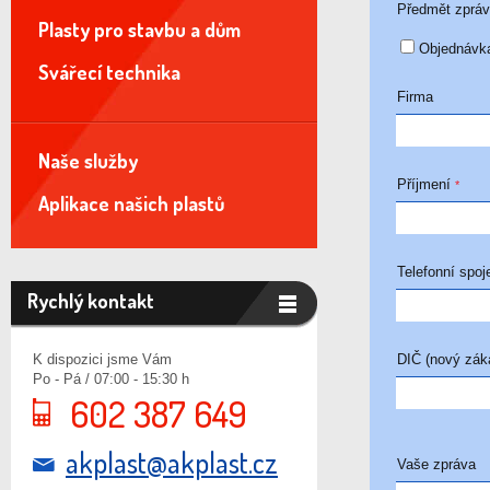
Předmět zprá
Plasty pro stavbu a dům
Objednávk
Svářecí technika
Firma
Naše služby
Příjmení
*
Aplikace našich plastů
Telefonní spoj
Rychlý kontakt
K dispozici jsme Vám
DIČ (nový zák
Po - Pá / 07:00 - 15:30 h
602 387 649
akplast@akplast.cz
Vaše zpráva