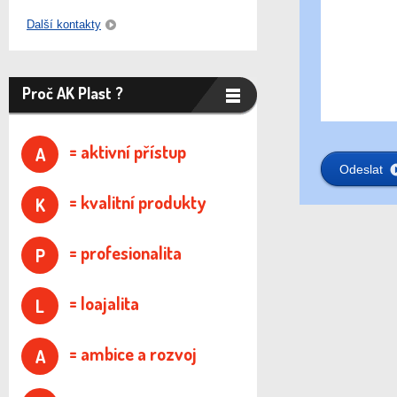
Další kontakty
Proč AK Plast ?
= aktivní přístup
A
= kvalitní produkty
K
= profesionalita
P
= loajalita
L
= ambice a rozvoj
A