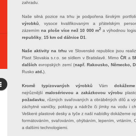
zahradu.
Naše silná pozice na trhu je podpořena širokým portfo
výrobků
, vysoce kvalifikovaným a přátelským perso
2
zázemím
na ploše více než 10 000 m
a výhodnou logis
republiky
,
15 km od dálnice D1
.
Naše aktivity na trhu
ve Slovenské republice jsou reali
Plast Slovakia s.r.o. se sídlem v Bratislavě. Mimo
ČR
a
S
dalších
evropských zemí (
např. Rakousko, Německo, 
Rusko
atd.
).
Kromě typizovaných výrobků
Vám
dokážeme
nejrůznější
malosériovou a zakázkovou výrobu
plast
požadavku
, různých svařovaných a obráběných dílů a výrob
záchytné vaničky, poklopy a nádrže či jímky na vodu i ch
Veškeré plastové desky a tyče z naší nabídky dokážeme 
formátováním, svařováním, ohýbáním, lepením, vrtáním,
a dalšími technologiemi.