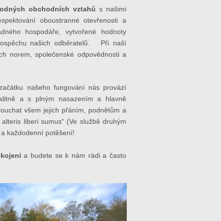
odných obchodních vztahů
s našimi
spektování oboustranné otevřenosti a
ádného hospodáře, vytvořené hodnoty
prospěchu našich odběratelů. Při naší
ích norem, společenské odpovědnosti a
ačátku našeho fungování nás provází
kvalitně a s plným nasazením a hlavně
louchat všem jejich přáním, podnětům a
 alteris liberi sumus“ (Ve službě druhým
t a každodenní potěšení!
kojeni
a budete se k nám rádi a často