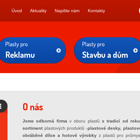
Úvod
Aktuality
Napište nám
Kontakty
Plasty pro
Plasty pro
Reklamu
Stavbu a dům
O nás
Jsme odborná firma
v oboru plastů
s tradicí od rok
sortiment
plastových produktů -
plastové desky, plastové
obráběné dílce a hotové výrobky
z plastů pro průmysl