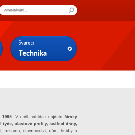
Svářecí
Technika
u 1995
. V naší nabídce najdete
široký
 tyče, plastové profily, svářecí dráty,
, reklamu, stavebnictví, dům, hobby a