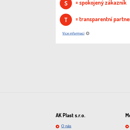
= spokojený zákazník
S
= transparentní partne
T
Více informací
AK Plast s.r.o.
Mo
O nás