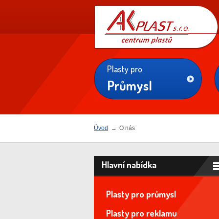
AK
PLAST s.r.o.
Plasty pro
Průmysl
Úvod
→
O nás
Hlavní nabídka
Plasty pro průmysl
Plasty pro reklamu