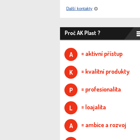
Další kontakty
Proč AK Plast ?
= aktivní přístup
A
= kvalitní produkty
K
= profesionalita
P
= loajalita
L
= ambice a rozvoj
A