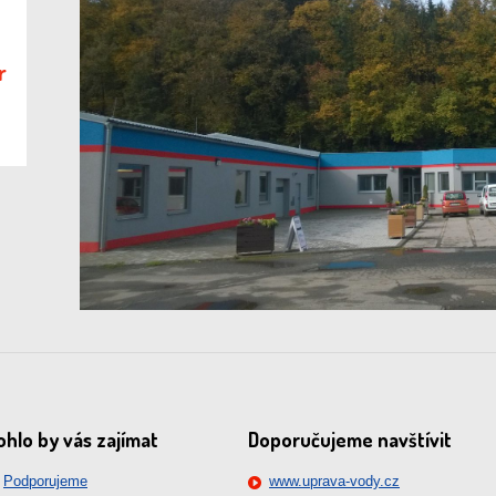
r
hlo by vás zajímat
Doporučujeme navštívit
Podporujeme
www.uprava-vody.cz