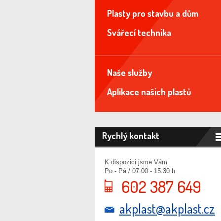
Plasty pro stavbu a dům
Svářecí technika
Naše služby
Aplikace našich plastů
Rychlý kontakt
K dispozici jsme Vám
Po - Pá / 07:00 - 15:30 h
602 387 649
akplast@akplast.cz