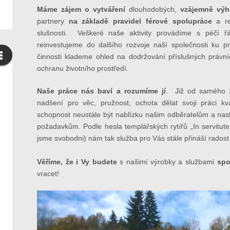
Máme zájem o vytváření
dlouhodobých,
vzájemně výh
partnery
na základě pravidel férové spolupráce
a re
slušnosti. Veškeré naše aktivity provádíme s péčí ř
reinvestujeme do dalšího rozvoje naší společnosti ku 
činnosti klademe ohled na dodržování příslušných právn
ochranu životního prostředí.
Naše práce nás baví a rozumíme jí
. Již od samého z
nadšení pro věc, pružnost, ochota dělat svoji práci 
schopnost neustále být nablízku našim odběratelům a nas
požadavkům. Podle hesla templářských rytířů „In servitute
jsme svobodni) nám tak služba pro Vás stále přináší rados
Věříme, že i Vy budete
s našimi výrobky a službami
spo
vracet!