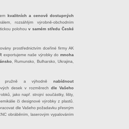
liem
kvalitních a cenově dostupných
nálem, rozsáhlým výrobně-obchodním
tickou polohou
v samém středu České
zovány prostřednictvím dceřiné firmy AK
R
exportujeme naše výrobky do
mnoha
Dánsko
, Rumunsko, Bulharsko, Ukrajina,
pružně a výhodně
nabídnout
ových desek v rozměrech
dle Vašeho
ků, jako např. strojní součástky, lišty,
emikálie či designové výrobky z plastů.
opracovat dle Vašeho požadavku přesným
 CNC obráběním, laserovým vypalováním