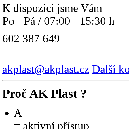
K dispozici jsme Vám
Po - Pá / 07:00 - 15:30 h
602 387 649
akplast@akplast.cz
Další k
Proč AK Plast ?
A
= aktivní přístup