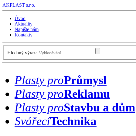
AK
PLAST s.r.o.
Úvod
Aktuality
Napište nám
Kontakty
Hledaný výraz:
Plasty pro
Průmysl
Plasty pro
Reklamu
Plasty pro
Stavbu a dům
Svářecí
Technika