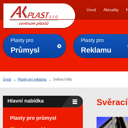
AK
Úvod
Aktuality
PLAST s.r.o.
Plasty pro
Plasty pro
Průmysl
Reklamu
Úvod
→
Plasty pro reklamu
→
Svěrací lišty
Svěrací 
Hlavní nabídka
Plasty pro průmysl