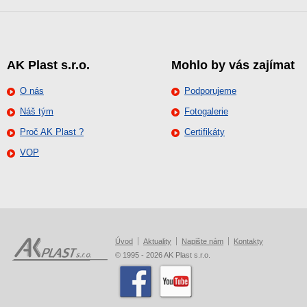
AK Plast s.r.o.
Mohlo by vás zajímat
O nás
Podporujeme
Náš tým
Fotogalerie
Proč AK Plast ?
Certifikáty
VOP
Úvod
Aktuality
Napište nám
Kontakty
© 1995 - 2026 AK Plast s.r.o.