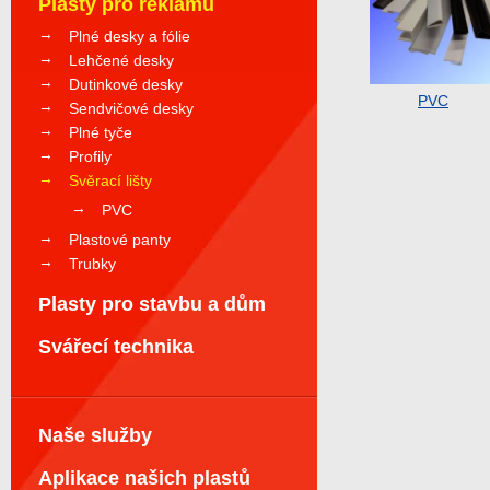
Plasty pro reklamu
Plné desky a fólie
Lehčené desky
Dutinkové desky
PVC
Sendvičové desky
Plné tyče
Profily
Svěrací lišty
PVC
Plastové panty
Trubky
Plasty pro stavbu a dům
Svářecí technika
Naše služby
Aplikace našich plastů