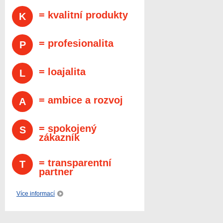
= kvalitní produkty
K
= profesionalita
P
= loajalita
L
= ambice a rozvoj
A
= spokojený
S
zákazník
= transparentní
T
partner
Více informací