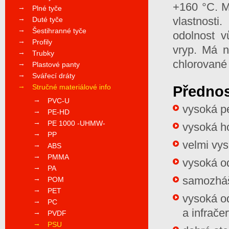
+160 °C. M
Plné tyče
vlastnosti
Duté tyče
Šestihranné tyče
odolnost v
Profily
vryp. Má n
Trubky
chlorované
Plastové panty
Svářecí dráty
Stručné materiálové info
Přednos
PVC-U
vysoká pe
PE-HD
PE 1000 -UHMW-
vysoká h
PP
velmi vys
ABS
PMMA
vysoká od
PA
samozhá
POM
PET
vysoká od
PC
a infrač
PVDF
PSU