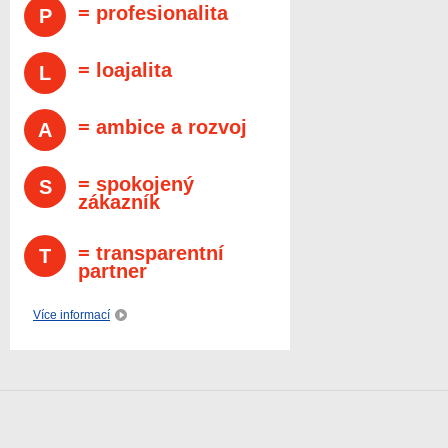
= profesionalita
P
= loajalita
L
= ambice a rozvoj
A
= spokojený
S
zákazník
= transparentní
T
partner
Více informací