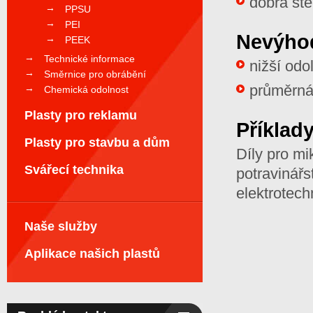
dobrá ste
PPSU
PEI
Nevýho
PEEK
Technické informace
nižší odo
Směrnice pro obrábění
průměrná 
Chemická odolnost
Plasty pro reklamu
Příklady
Plasty pro stavbu a dům
Díly pro mi
Svářecí technika
potravinářs
elektrotechn
Naše služby
Aplikace našich plastů