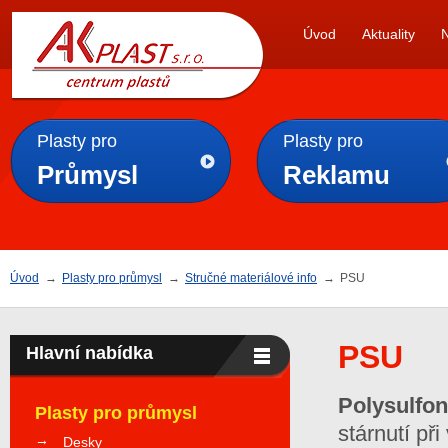
AK
Úvod
Aktuality
PLAST s.r.o.
Plasty pro
Plasty pro
Průmysl
Reklamu
Úvod
→
Plasty pro průmysl
→
Stručné materiálové info
→
PSU
PSU
Hlavní nabídka
Polysulfo
Plasty pro průmysl
stárnutí př
Desky