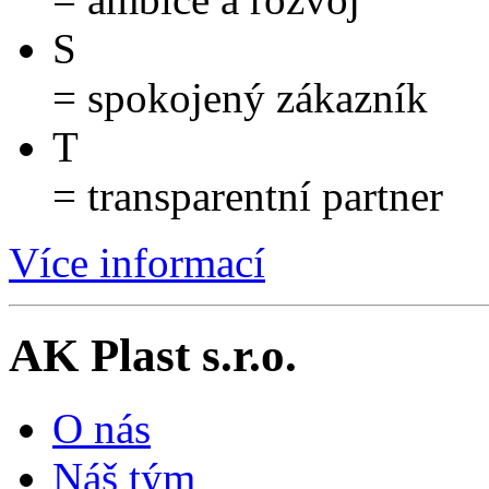
S
= spokojený zákazník
T
= transparentní partner
Více informací
AK Plast s.r.o.
O nás
Náš tým