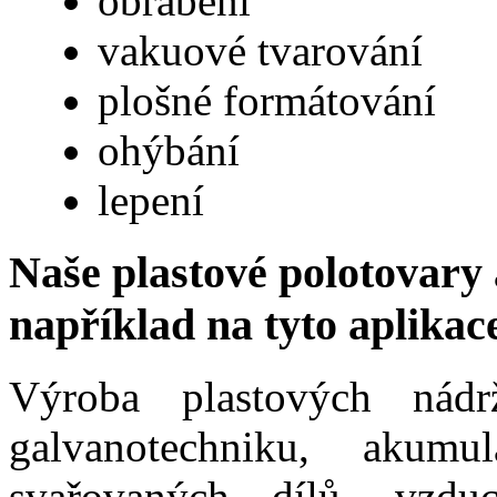
obrábění
vakuové tvarování
plošné formátování
ohýbání
lepení
Naše plastové polotovary
například na tyto aplikac
Výroba plastových nád
galvanotechniku, akumu
svařovaných dílů, vzdu