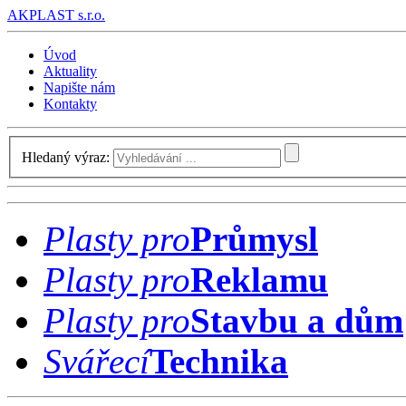
AK
PLAST s.r.o.
Úvod
Aktuality
Napište nám
Kontakty
Hledaný výraz:
Plasty pro
Průmysl
Plasty pro
Reklamu
Plasty pro
Stavbu a dům
Svářecí
Technika