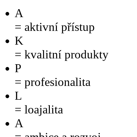
A
= aktivní přístup
K
= kvalitní produkty
P
= profesionalita
L
= loajalita
A
= ambice a rozvoj