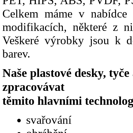
PET, HIPS, ABS, PVDF, PS
Celkem máme v nabídce p
modifikacích, některé z ni
Veškeré výrobky jsou k d
barev.
Naše plastové desky, tyče 
zpracovávat
těmito hlavními technolo
svařování