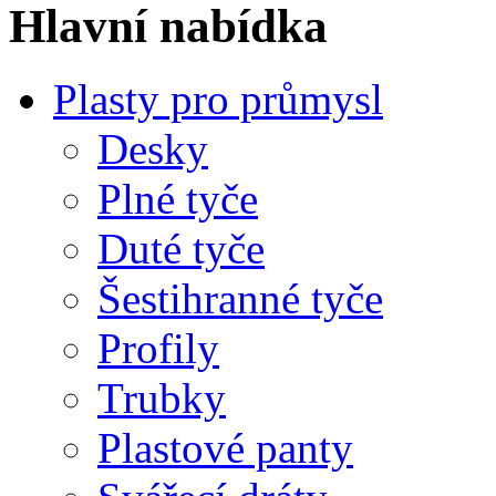
Hlavní nabídka
Plasty pro průmysl
Desky
Plné tyče
Duté tyče
Šestihranné tyče
Profily
Trubky
Plastové panty