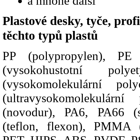
a mnohé další
Plastové desky, tyče, prof
těchto typů plastů
PP (polypropylen), PE
(vysokohustotní pol
(vysokomolekulární po
(ultravysokomolekulárn
(novodur), PA6, PA66 (
(teflon, flexon), PMMA (