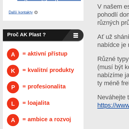
V našem e
Další kontakty
pohodlí dom
různých prů
Proč AK Plast ?
Ať už shání
nabídce je 
= aktivní přístup
A
Různé typy 
(musí být k
= kvalitní produkty
K
nabízíme ja
ty méně fr
= profesionalita
P
Neváhejte t
= loajalita
L
https://www
= ambice a rozvoj
A