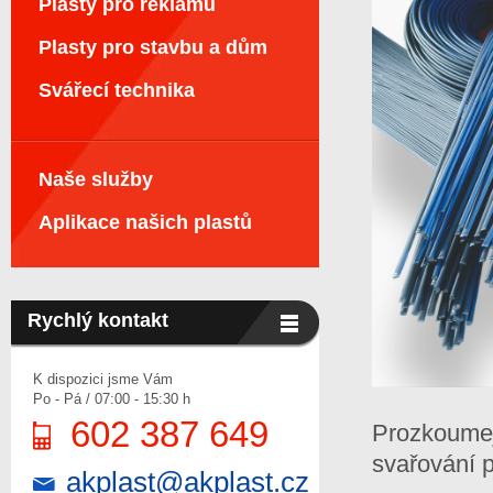
Plasty pro reklamu
Plasty pro stavbu a dům
Svářecí technika
Naše služby
Aplikace našich plastů
Rychlý kontakt
K dispozici jsme Vám
Po - Pá / 07:00 - 15:30 h
602 387 649
Prozkoumejt
svařování p
akplast@akplast.cz