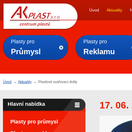
AK
Úvod
Aktuality
PLAST s.r.o.
Plasty pro
Plasty pro
Průmysl
Reklamu
Úvod
→
Aktuality
→
Plastové svařovací dráty
17. 06.
Hlavní nabídka
Plasty pro průmysl