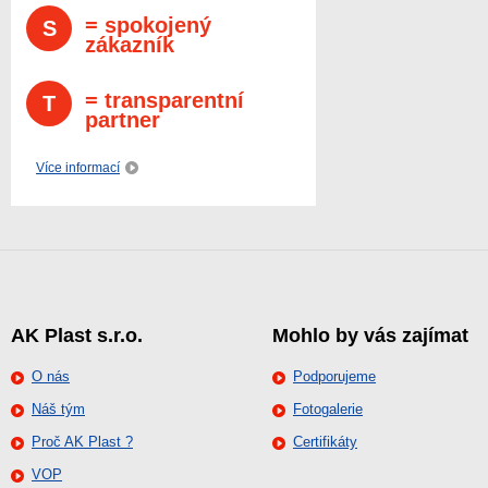
= spokojený
S
zákazník
= transparentní
T
partner
Více informací
AK Plast s.r.o.
Mohlo by vás zajímat
O nás
Podporujeme
Náš tým
Fotogalerie
Proč AK Plast ?
Certifikáty
VOP