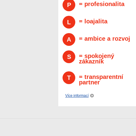
= profesionalita
P
= loajalita
L
= ambice a rozvoj
A
= spokojený
S
zákazník
= transparentní
T
partner
Více informací