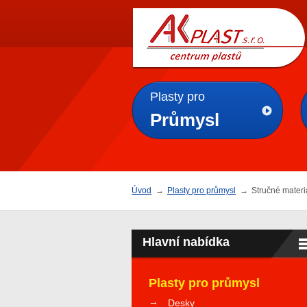
AK
PLAST s.r.o.
Plasty pro
Průmysl
Úvod
→
Plasty pro průmysl
→
Stručné materi
Hlavní nabídka
Plasty pro průmysl
Desky