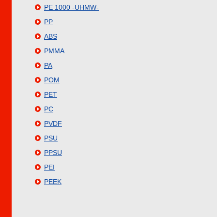
PE 1000 -UHMW-
PP
ABS
PMMA
PA
POM
PET
PC
PVDF
PSU
PPSU
PEI
PEEK