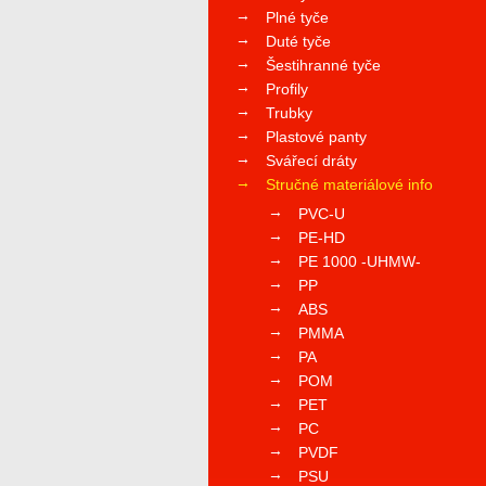
Plné tyče
Duté tyče
Šestihranné tyče
Profily
Trubky
Plastové panty
Svářecí dráty
Stručné materiálové info
PVC-U
PE-HD
PE 1000 -UHMW-
PP
ABS
PMMA
PA
POM
PET
PC
PVDF
PSU