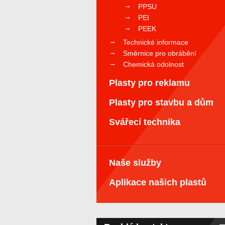
PPSU
PEI
PEEK
Technické informace
Směrnice pro obrábění
Chemická odolnost
Plasty pro reklamu
Plasty pro stavbu a dům
Svářecí technika
Naše služby
Aplikace našich plastů