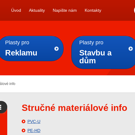
Úvod
Aktuality
Napište nám
Kontakty
Plasty pro
Plasty pro
Reklamu
Stavbu a
dům
álové info
Stručné materiálové info
PVC-U
PE-HD