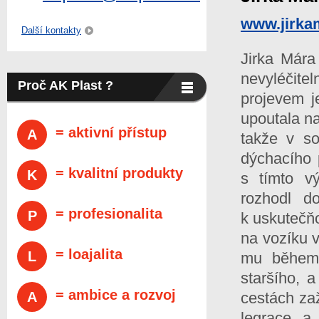
www.jirka
Další kontakty
Jirka Mára
nevyléčitel
Proč AK Plast ?
projevem j
upoutala na
= aktivní přístup
A
takže v s
dýchacího p
= kvalitní produkty
K
s tímto v
rozhodl d
= profesionalita
P
k uskutečňo
na vozíku 
= loajalita
L
mu během 
staršího, 
= ambice a rozvoj
A
cestách za
legrace a