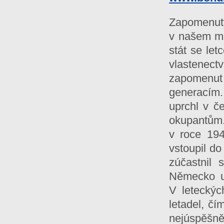
Zapomenutý 
v našem mě
stát se let
vlastenectv
zapomenut 
generacím.
uprchl v č
okupantům. 
v roce 194
vstoupil do
zúčastnil 
Německo ut
V leteckýc
letadel, čí
nejúspěšně