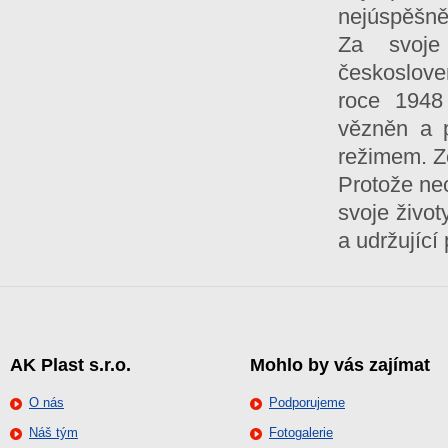
nejúspěšně
Za svoje
českoslove
roce 1948
vězněn a 
režimem. Z
Protože ne
svoje život
a udržujíc
AK Plast s.r.o.
Mohlo by vás zajímat
O nás
Podporujeme
Náš tým
Fotogalerie