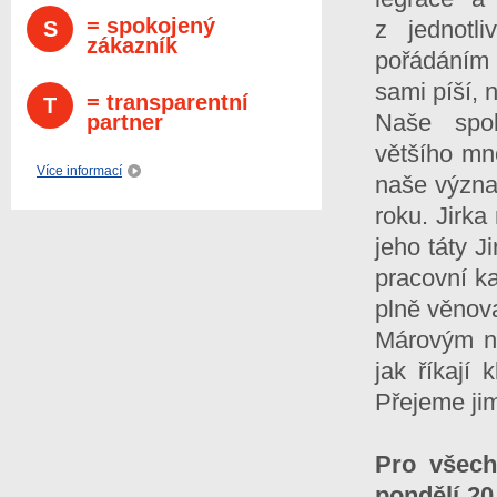
= spokojený
z jednotl
S
zákazník
pořádáním 
sami píší, n
= transparentní
T
Naše spol
partner
většího mn
Více informací
naše význa
roku. Jirka
jeho táty Ji
pracovní k
plně věnova
Márovým na
jak říkají
Přejeme jim
Pro všech
pondělí 20