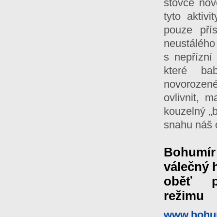
stovce nov
tyto aktiv
pouze pří
neustálého
s nepřízní
které ba
novorozené
ovlivnit, 
kouzelný „b
snahu náš o
Bohumír
válečný h
oběť p
režimu
www.bohum