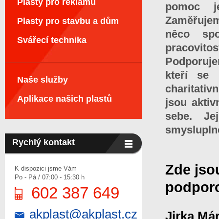
Plasty pro reklamu
pomoc j
Zaměřujeme
Plasty pro stavbu a dům
něco spoj
Svářecí technika
pracovitos
Podporuje
kteří se 
Naše služby
charitativ
Aplikace našich plastů
jsou aktiv
sebe. Je
smysluplné
Rychlý kontakt
Zde jsou
K dispozici jsme Vám
Po - Pá / 07:00 - 15:30 h
podporo
602 387 649
akplast@akplast.cz
Jirka Má