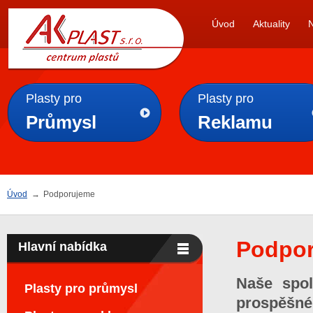
AK
Úvod
Aktuality
PLAST s.r.o.
Plasty pro
Plasty pro
Průmysl
Reklamu
Úvod
→
Podporujeme
Podpo
Hlavní nabídka
Naše spol
Plasty pro průmysl
prospěšné 