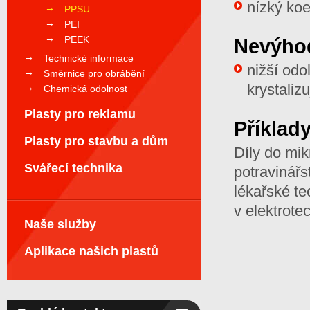
nízký koe
PPSU
PEI
PEEK
Nevýho
Technické informace
nižší odo
Směrnice pro obrábění
krystalizu
Chemická odolnost
Plasty pro reklamu
Příklady
Plasty pro stavbu a dům
Díly do mik
Svářecí technika
potravinářs
lékařské te
v elektrote
Naše služby
Aplikace našich plastů