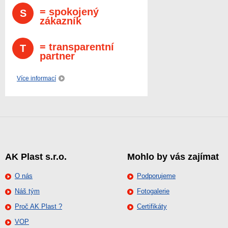
= spokojený
S
zákazník
= transparentní
T
partner
Více informací
AK Plast s.r.o.
Mohlo by vás zajímat
O nás
Podporujeme
Náš tým
Fotogalerie
Proč AK Plast ?
Certifikáty
VOP