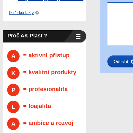
Další kontakty
Proč AK Plast ?
= aktivní přístup
A
= kvalitní produkty
K
= profesionalita
P
= loajalita
L
= ambice a rozvoj
A