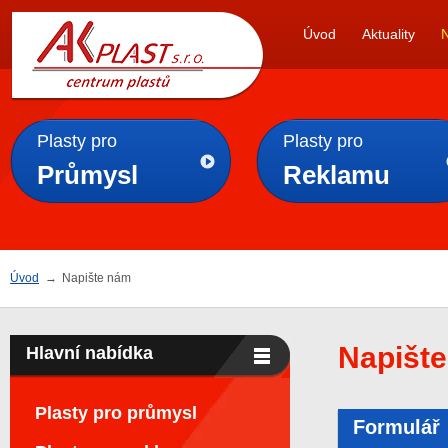
AK
Úvod
Aktuality
PLAST s.r.o.
Plasty pro
Plasty pro
Průmysl
Reklamu
Úvod
→
Napište nám
Napišt
Hlavní nabídka
Plasty pro průmysl
Formulář