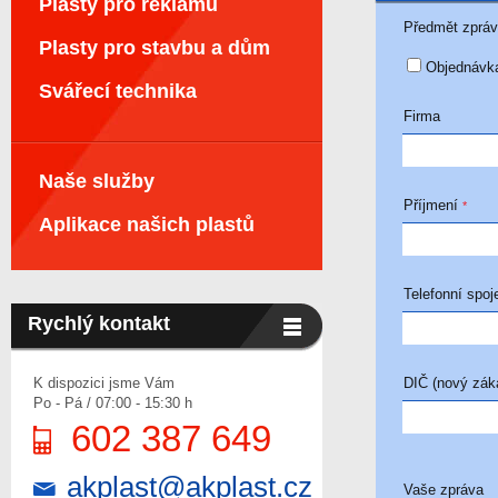
Plasty pro reklamu
Předmět zprá
Plasty pro stavbu a dům
Objednávk
Svářecí technika
Firma
Naše služby
Příjmení
*
Aplikace našich plastů
Telefonní spoj
Rychlý kontakt
K dispozici jsme Vám
DIČ (nový zák
Po - Pá / 07:00 - 15:30 h
602 387 649
akplast@akplast.cz
Vaše zpráva