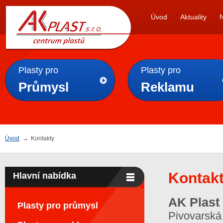
AK
Úvod
Aktuality
PLAST s.r.o.
Plasty pro
Plasty pro
Průmysl
Reklamu
Úvod
→
Kontakty
Kontak
Hlavní nabídka
AK Plast 
Plasty pro průmysl
Pivovarská