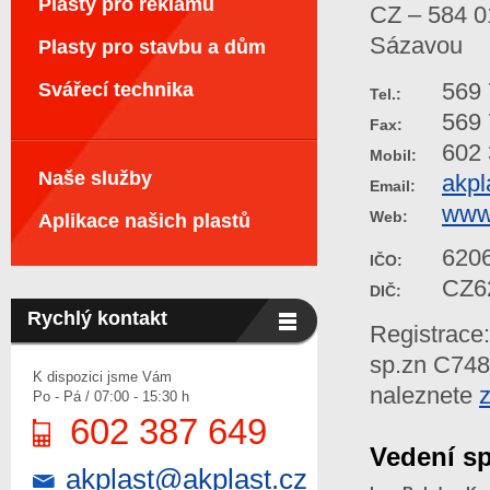
Plasty pro reklamu
CZ – 584 0
Sázavou
Plasty pro stavbu a dům
569 
Svářecí technika
Tel.:
569 
Fax:
602 
Mobil:
Naše služby
akpl
Email:
www.
Web:
Aplikace našich plastů
620
IČO:
CZ6
DIČ:
Rychlý kontakt
Registrace
sp.zn C748
K dispozici jsme Vám
naleznete
Po - Pá / 07:00 - 15:30 h
602 387 649
Vedení sp
akplast@akplast.cz