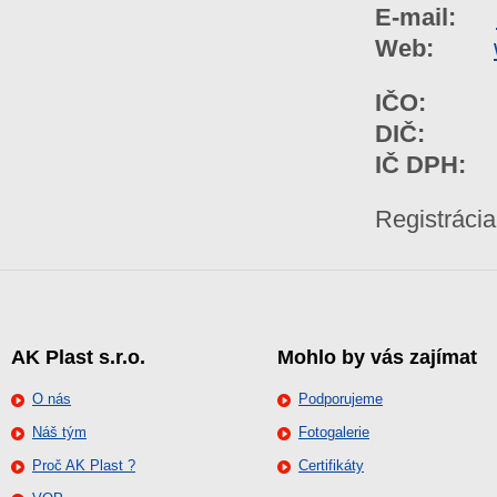
E-mail:
Web:
IČO:
368
DIČ:
202
IČ DPH:
S
Registrácia
AK Plast s.r.o.
Mohlo by vás zajímat
O nás
Podporujeme
Náš tým
Fotogalerie
Proč AK Plast ?
Certifikáty