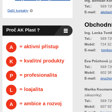
Ing. Bohdan Ko
Tel.:
569 72
Další kontakty
E-mail:
akplas
Obchodní
Proč AK Plast ?
Ing. Lenka Tom
Tel.:
569 72
Mobil:
724 32
= aktivní přístup
A
E-mail:
tomko
= kvalitní produkty
K
Eva Průchová
(p
Tel.:
569 72
Mobil:
602 38
= profesionalita
P
E-mail:
prucho
= loajalita
L
Marika Koumar
zákazníky)
Tel.:
569 72
= ambice a rozvoj
A
Mobil:
607 92