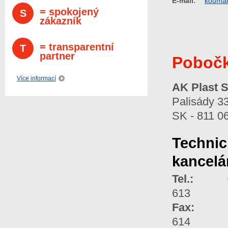
E-mail:
koumar
= spokojený
S
zákazník
= transparentní
T
partner
Pobočk
Více informací
AK Plast S
Palisády 3
SK - 811 06
Technic
kancelá
Tel.:
+421
613
Fax:
+42
614