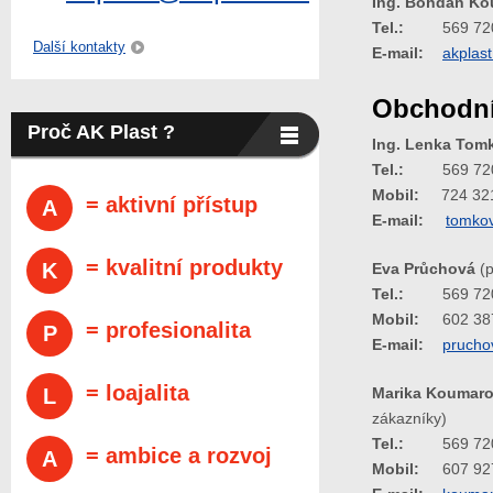
Ing. Bohdan Ko
Tel.:
569 72
Další kontakty
E-mail:
akplas
Obchodní
Proč AK Plast ?
Ing. Lenka Tom
Tel.:
569 72
Mobil:
724 32
= aktivní přístup
A
E-mail:
tomko
= kvalitní produkty
K
Eva Průchová
(p
Tel.:
569 72
Mobil:
602 38
= profesionalita
P
E-mail:
prucho
= loajalita
L
Marika Koumar
zákazníky)
Tel.:
569 72
= ambice a rozvoj
A
Mobil:
607 92