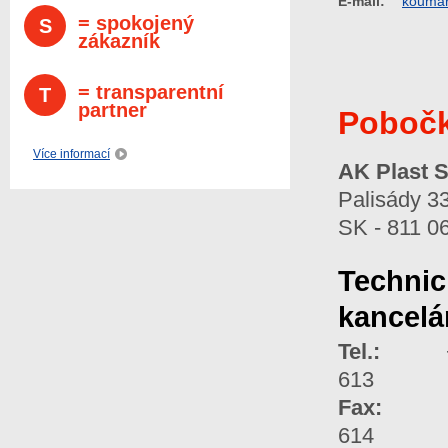
E-mail:
koumar
= spokojený
S
zákazník
= transparentní
T
partner
Pobočk
Více informací
AK Plast S
Palisády 3
SK - 811 06
Technic
kancelá
Tel.:
+421
613
Fax:
+42
614