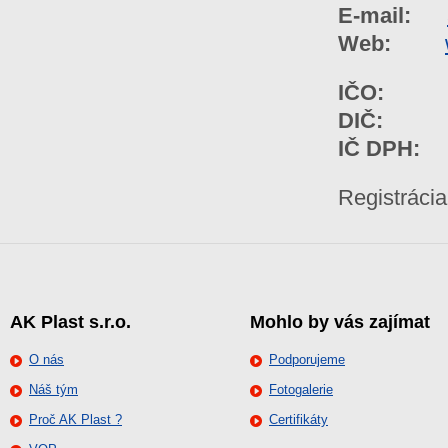
E-mail:
Web:
IČO:
368
DIČ:
202
IČ DPH:
S
Registrácia
AK Plast s.r.o.
Mohlo by vás zajímat
O nás
Podporujeme
Náš tým
Fotogalerie
Proč AK Plast ?
Certifikáty