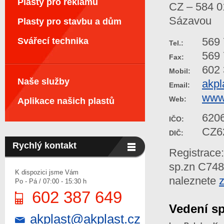
Plasty pro reklamu
CZ – 584 0
Sázavou
Plasty pro stavbu a dům
569 
Svářecí technika
Tel.:
569 
Fax:
602 
Mobil:
Naše služby
akpl
Email:
www.
Web:
Aplikace našich plastů
620
IČO:
CZ6
DIČ:
Rychlý kontakt
Registrace
sp.zn C748
K dispozici jsme Vám
naleznete
Po - Pá / 07:00 - 15:30 h
602 387 649
Vedení sp
akplast@akplast.cz