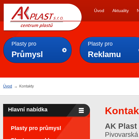
AK
Úvod
Aktuality
PLAST s.r.o.
Plasty pro
Plasty pro
Průmysl
Reklamu
Úvod
→
Kontakty
Kontak
Hlavní nabídka
AK Plast 
Plasty pro průmysl
Pivovarská