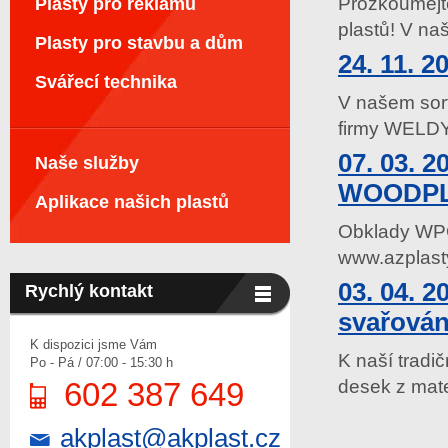
Prozkoumejte
Plasty pro reklamu
plastů! V n
Plasty pro stavbu a dům
24. 11. 
Svářecí technika
V našem sor
firmy WELDY.
07. 03. 2
Naše služby
WOODPL
Aplikace našich plastů
Obklady WP
www.azplast
03. 04. 2
Rychlý kontakt
svařován
K dispozici jsme Vám
K naší tradič
Po - Pá / 07:00 - 15:30 h
desek z mate
602 387 649
akplast@akplast.cz