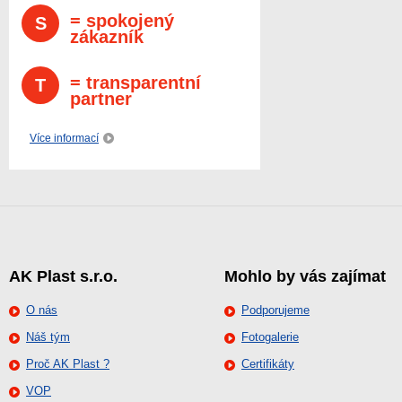
= spokojený
S
zákazník
= transparentní
T
partner
Více informací
AK Plast s.r.o.
Mohlo by vás zajímat
O nás
Podporujeme
Náš tým
Fotogalerie
Proč AK Plast ?
Certifikáty
VOP