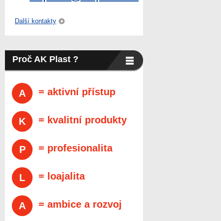
Další kontakty
Proč AK Plast ?
= aktivní přístup
A
= kvalitní produkty
K
= profesionalita
P
= loajalita
L
= ambice a rozvoj
A