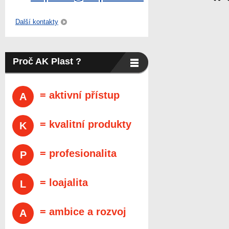
Další kontakty
Proč AK Plast ?
= aktivní přístup
A
= kvalitní produkty
K
= profesionalita
P
= loajalita
L
= ambice a rozvoj
A