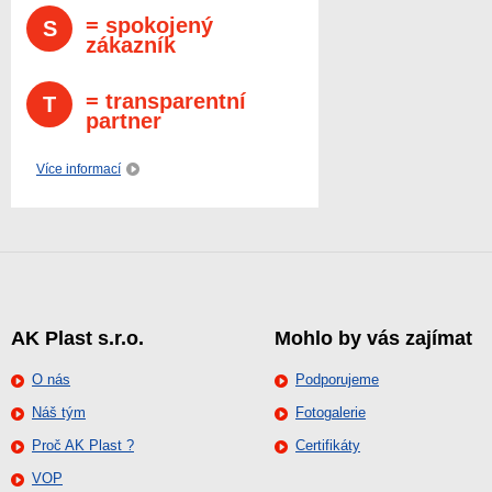
= spokojený
S
zákazník
= transparentní
T
partner
Více informací
AK Plast s.r.o.
Mohlo by vás zajímat
O nás
Podporujeme
Náš tým
Fotogalerie
Proč AK Plast ?
Certifikáty
VOP