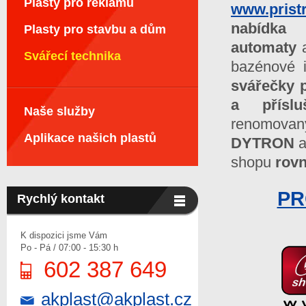
Plasty pro reklamu
www.pristr
nabídk
Plasty pro stavbu a dům
automaty
Svářecí technika
bazénové i
svářečky 
a přísluš
Naše služby
renomova
Aplikace našich plastů
DYTRON
a
shopu
rov
PR
Rychlý kontakt
K dispozici jsme Vám
Po - Pá / 07:00 - 15:30 h
602 387 649
akplast@akplast.cz