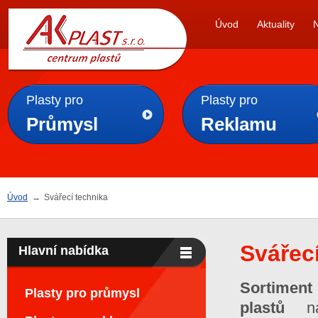
AK
Úvod
Aktuality
PLAST s.r.o.
Plasty pro
Plasty pro
Průmysl
Reklamu
Úvod
→
Svářecí technika
Svářec
Hlavní nabídka
Sortiment
Plasty pro průmysl
plastů
n