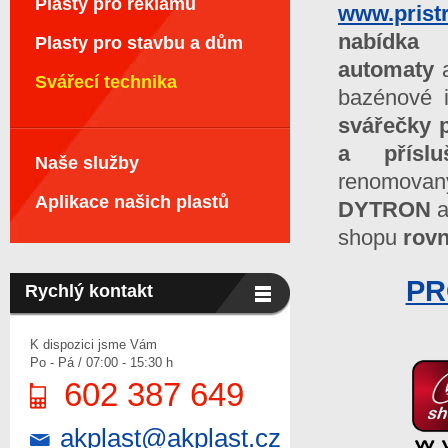
Plasty pro reklamu
www.pristr
nabídk
Plasty pro stavbu a dům
automaty
Svářecí technika
bazénové i
svářečky 
a přísluš
Naše služby
renomova
Aplikace našich plastů
DYTRON
a
shopu
rov
PR
Rychlý kontakt
K dispozici jsme Vám
Po - Pá / 07:00 - 15:30 h
602 387 649
akplast@akplast.cz