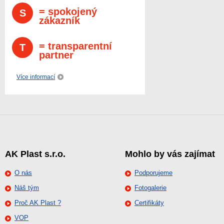
= spokojený
S
zákazník
= transparentní
T
partner
Více informací
AK Plast s.r.o.
Mohlo by vás zajímat
O nás
Podporujeme
Náš tým
Fotogalerie
Proč AK Plast ?
Certifikáty
VOP