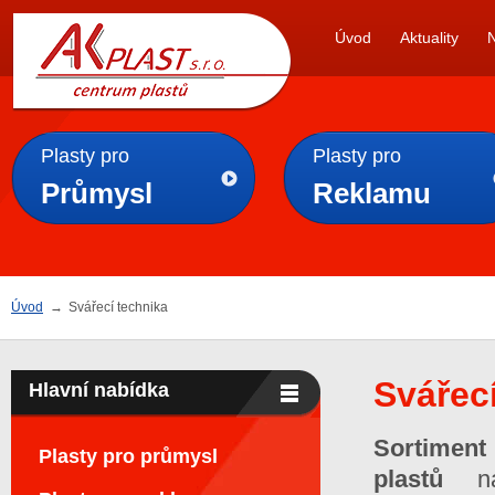
AK
Úvod
Aktuality
PLAST s.r.o.
Plasty pro
Plasty pro
Průmysl
Reklamu
Úvod
→
Svářecí technika
Svářec
Hlavní nabídka
Sortiment
Plasty pro průmysl
plastů
n