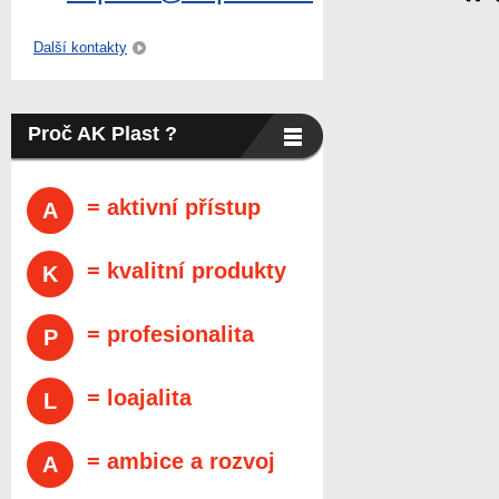
Další kontakty
Proč AK Plast ?
= aktivní přístup
A
= kvalitní produkty
K
= profesionalita
P
= loajalita
L
= ambice a rozvoj
A