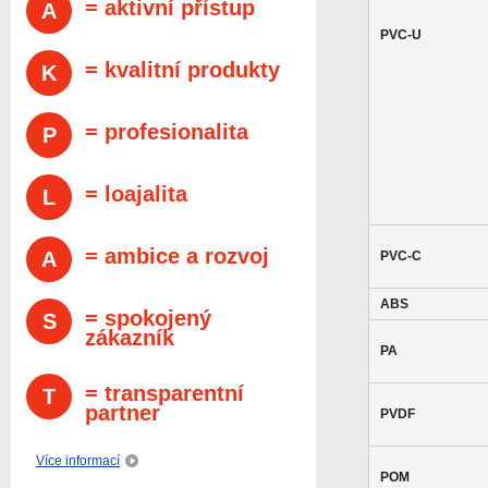
= aktivní přístup
A
PVC-U
= kvalitní produkty
K
= profesionalita
P
= loajalita
L
= ambice a rozvoj
A
PVC-C
ABS
= spokojený
S
zákazník
PA
= transparentní
T
partner
PVDF
Více informací
POM