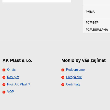
PMMA
PC/PBTP
PC/ABS/ALPHA
AK Plast s.r.o.
Mohlo by vás zajímat
O nás
Podporujeme
Náš tým
Fotogalerie
Proč AK Plast ?
Certifikáty
VOP