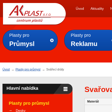
AK
Úvod
Aktuality
PLAST s.r.o.
Plasty pro
Plasty pro
Průmysl
Reklamu
Úvod
→
Plasty pro průmysl
→
Svářecí dráty
Svařova
Hlavní nabídka
Materiál
Plasty pro průmysl
Desky