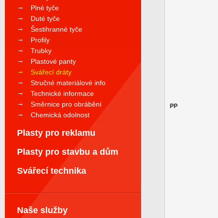
Plné tyče
Duté tyče
Šestihranné tyče
Profily
Trubky
Plastové panty
Svářecí dráty
Stručné materiálové info
Technické informace
Směrnice pro obrábění
PP
Chemická odolnost
Plasty pro reklamu
Plasty pro stavbu a dům
Svářecí technika
Naše služby