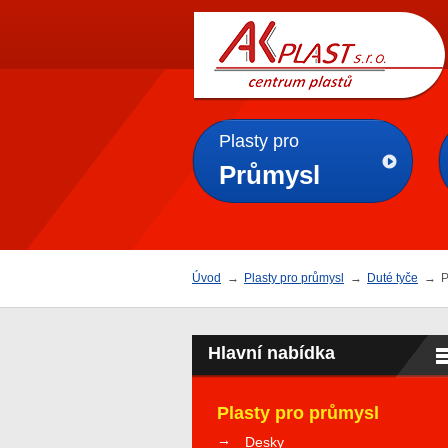
AK
PLAST s.r.o.
Plasty pro
Průmysl
Úvod
→
Plasty pro průmysl
→
Duté tyče
→
Hlavní nabídka
Plasty pro průmysl
Desky