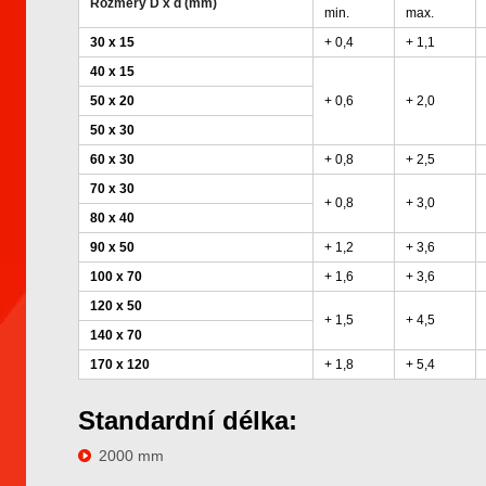
Rozměry D x d (mm)
min.
max.
30 x 15
+ 0,4
+ 1,1
40 x 15
50 x 20
+ 0,6
+ 2,0
50 x 30
60 x 30
+ 0,8
+ 2,5
70 x 30
+ 0,8
+ 3,0
80 x 40
90 x 50
+ 1,2
+ 3,6
100 x 70
+ 1,6
+ 3,6
120 x 50
+ 1,5
+ 4,5
140 x 70
170 x 120
+ 1,8
+ 5,4
Standardní délka:
2000 mm