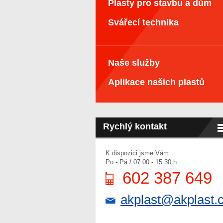
Plasty pro stavbu a dům
Svářecí technika
Naše služby
Aplikace našich plastů
Rychlý kontakt
K dispozici jsme Vám
Po - Pá / 07:00 - 15:30 h
602 387 649
akplast@akplast.