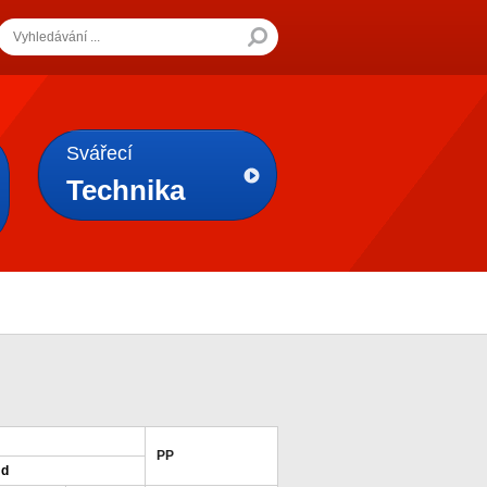
Svářecí
Technika
PP
d