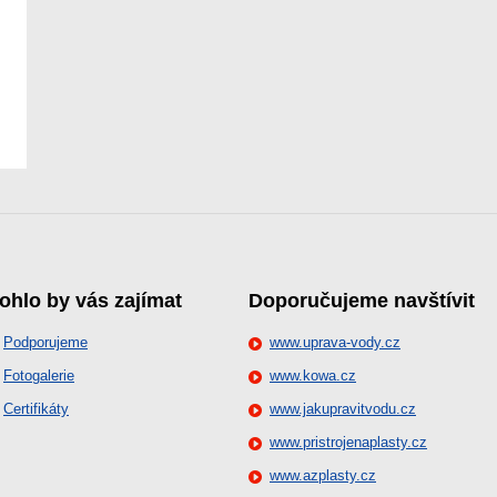
ohlo by vás zajímat
Doporučujeme navštívit
Podporujeme
www.uprava-vody.cz
Fotogalerie
www.kowa.cz
Certifikáty
www.jakupravitvodu.cz
www.pristrojenaplasty.cz
www.azplasty.cz