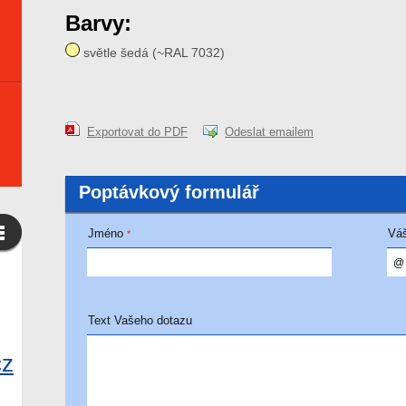
Barvy:
světle šedá (~RAL 7032)
Exportovat do PDF
Odeslat emailem
Poptávkový formulář
Jméno
Váš
*
Text Vašeho dotazu
cz