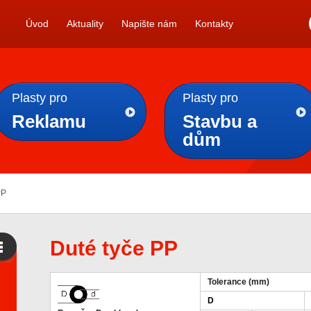
Úvod
Aktuality
Napište nám
Kontakty
Plasty pro
Plasty pro
Reklamu
Stavbu a
dům
PP
Duté tyče PP
Tolerance (mm)
D