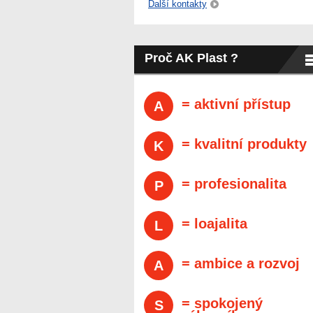
Další kontakty
Proč AK Plast ?
= aktivní přístup
A
= kvalitní produkty
K
= profesionalita
P
= loajalita
L
= ambice a rozvoj
A
= spokojený
S