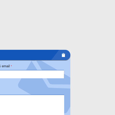
 email
*