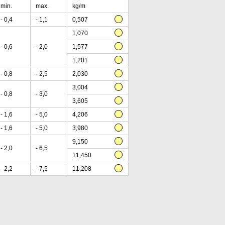
min.
max.
kg/m
- 0,4
- 1,1
0,507
1,070
- 0,6
- 2,0
1,577
1,201
- 0,8
- 2,5
2,030
3,004
- 0,8
- 3,0
3,605
- 1,6
- 5,0
4,206
- 1,6
- 5,0
3,980
9,150
- 2,0
- 6,5
11,450
- 2,2
- 7,5
11,208