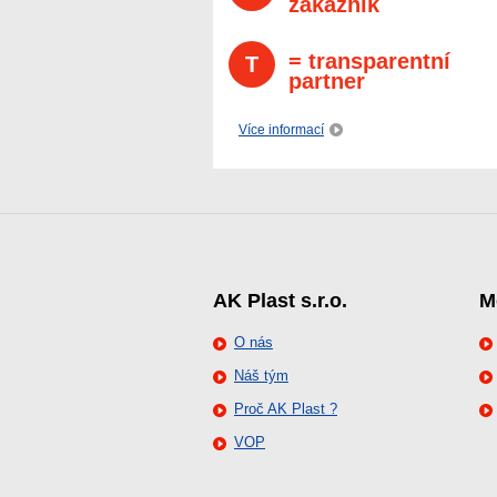
zákazník
= transparentní
T
partner
Více informací
AK Plast s.r.o.
M
O nás
Náš tým
Proč AK Plast ?
VOP