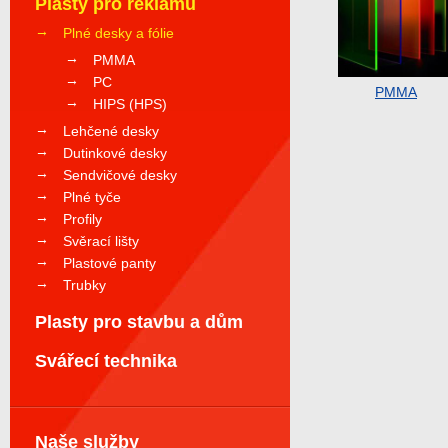
Plasty pro reklamu
Plné desky a fólie
PMMA
PC
PMMA
HIPS (HPS)
Lehčené desky
Dutinkové desky
Sendvičové desky
Plné tyče
Profily
Svěrací lišty
Plastové panty
Trubky
Plasty pro stavbu a dům
Svářecí technika
Naše služby