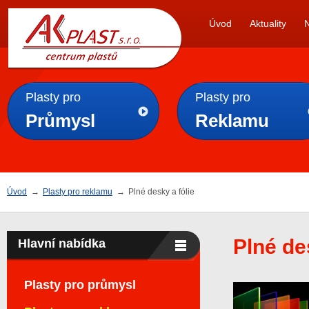
AK
Úvod
Aktuality
PLAST s.r.o.
Plasty pro
Plasty pro
Průmysl
Reklamu
Úvod
→
Plasty pro reklamu
→
Plné desky a fólie
Plné de
Hlavní nabídka
Plasty pro průmysl