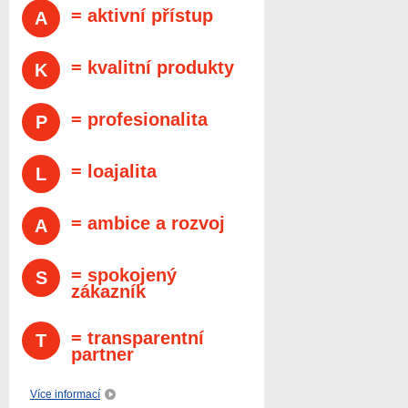
= aktivní přístup
A
= kvalitní produkty
K
= profesionalita
P
= loajalita
L
= ambice a rozvoj
A
= spokojený
S
zákazník
= transparentní
T
partner
Více informací