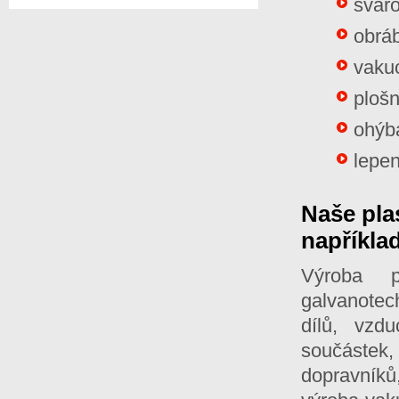
svař
obrá
vaku
ploš
ohýb
lepen
Naše pla
například
Výroba p
galvanotec
dílů, vzd
součástek,
dopravníků,