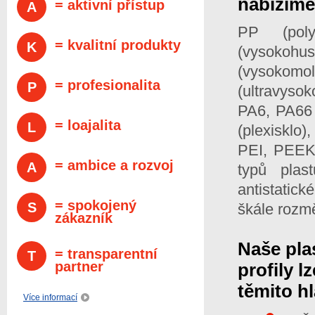
nabízíme
= aktivní přístup
A
PP (poly
= kvalitní produkty
K
(vysoko
(vysokom
= profesionalita
P
(ultravyso
PA6, PA66 
= loajalita
L
(plexisklo
PEI, PEEK
= ambice a rozvoj
A
typů plas
antistatic
= spokojený
S
škále rozmě
zákazník
Naše pla
= transparentní
T
partner
profily l
těmito h
Více informací