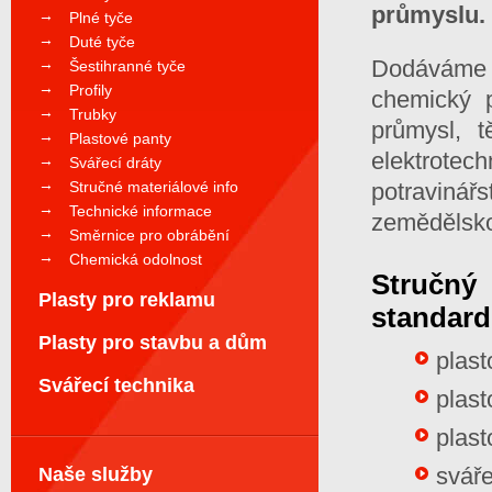
průmyslu.
Plné tyče
Duté tyče
Dodáváme 
Šestihranné tyče
Profily
chemický p
Trubky
průmysl, t
Plastové panty
elektrote
Svářecí dráty
Stručné materiálové info
potravinář
Technické informace
zemědělsko
Směrnice pro obrábění
Chemická odolnost
Struč
Plasty pro reklamu
standard
Plasty pro stavbu a dům
plast
Svářecí technika
plast
plast
sváře
Naše služby