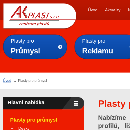
AK
Úvod
Aktuality
PLAST s.r.o.
Plasty pro
Plasty pro
Průmysl
Reklamu
Úvod
→
Plasty pro průmysl
Plasty
Hlavní nabídka
Nabízíme 
Plasty pro průmysl
profilů, 
Desky