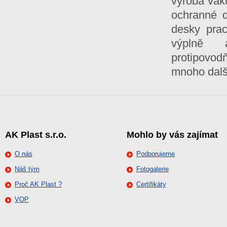
výroba vaku
ochranné d
desky prac
výplně a
protipovod
mnoho dalš
AK Plast s.r.o.
Mohlo by vás zajímat
O nás
Podporujeme
Náš tým
Fotogalerie
Proč AK Plast ?
Certifikáty
VOP