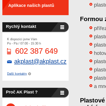
plast
Aplikace našich plastů
Formou 
Rychlý kontakt
příře
plast
K dispozici jsme Vám
Po - Pá / 07:00 - 15:30 h
plast
602 387 649
hotov
akplast@akplast.cz
plast
plast
Další kontakty
plast
a mn
Proč AK Plast ?
Plastové 