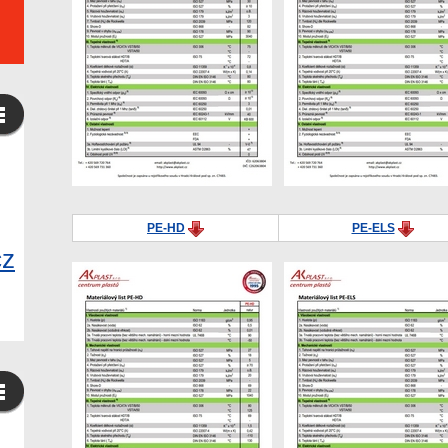
PE-HD
PE-ELS
cz