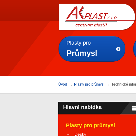
AK
PLAST s.r.o.
Plasty pro
Průmysl
Úvod
→
Plasty pro průmysl
→
Technické inf
Hlavní nabídka
Plasty pro průmysl
Desky