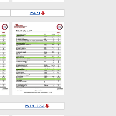
PA6 XT
PA 6.6 - 30GF