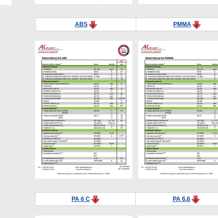
ABS
PMMA
PA 6 C
PA 6.6