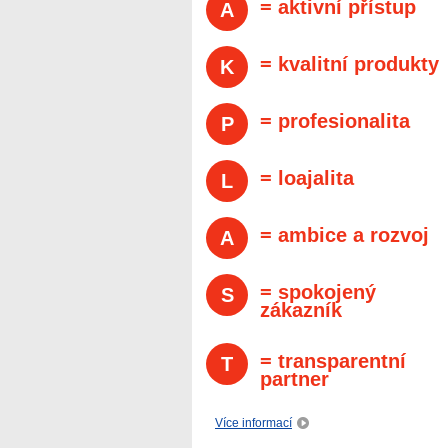
= aktivní přístup
A
= kvalitní produkty
K
= profesionalita
P
= loajalita
L
= ambice a rozvoj
A
= spokojený
S
zákazník
= transparentní
T
partner
Více informací