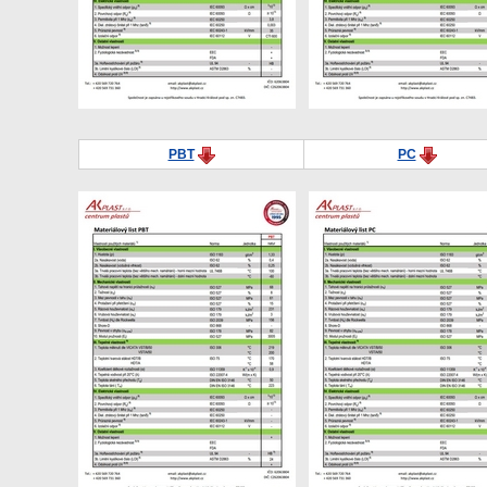
PBT
PC