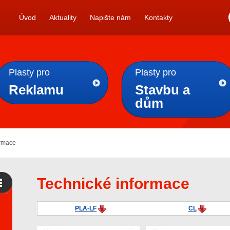
Úvod
Aktuality
Napište nám
Kontakty
Plasty pro
Plasty pro
Reklamu
Stavbu a
dům
ormace
Technické informace
PLA-LF
CL