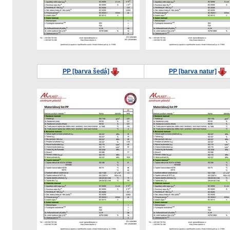
PP [barva šedá]
PP [barva natur]