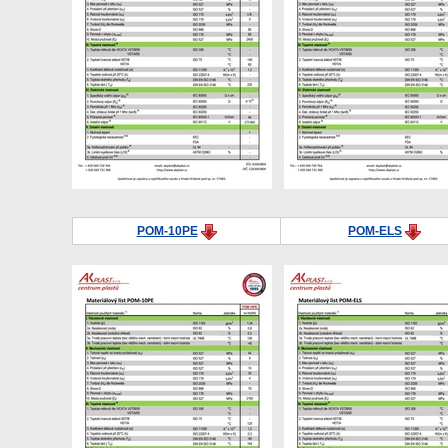
POM-10PE
POM-ELS