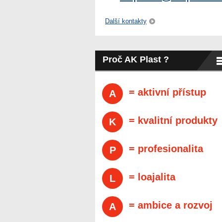
Další kontakty
Proč AK Plast ?
= aktivní přístup
A
= kvalitní produkty
K
= profesionalita
P
= loajalita
L
= ambice a rozvoj
A