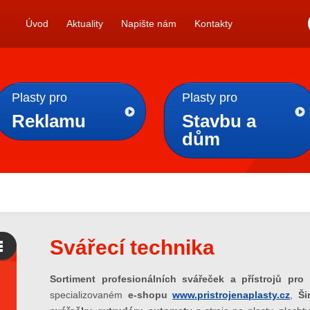
Úvod
Aktuality
Napište nám
Kontakty
Plasty pro
Plasty pro
Reklamu
Stavbu a
dům
Svářecí technika
Sortiment
profesionálních svářeček a přístrojů pro
specializovaném
e-shopu
www.pristrojenaplasty.cz
,
Ši