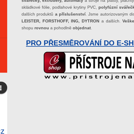
svářečky, extrudéry, automaty
a stroje na plasty, placht
skládkové fólie, podlahové krytiny PVC,
polyfúzní svářeč
dalších produktů
a příslušenství
. Jsme autorizovaným d
LEISTER, FORSTHOFF, ING, DYTRON
a dalších.
Veške
shopu
rovnou
a pohodlně
objednat
.
PRO PŘESMĚROVÁNÍ DO E-SH
cz