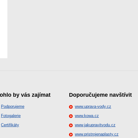
ohlo by vás zajímat
Doporučujeme navštívit
Podporujeme
www.uprava-vody.cz
Fotogalerie
www.kowa.cz
Certifikáty
www.jakupravitvodu.cz
www.pristrojenaplasty.cz