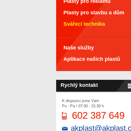
Plasty pro reklamu
Plasty pro stavbu a dům
Svářecí technika
Naše služby
Aplikace našich plastů
Rychlý kontakt
K dispozici jsme Vám
Po - Pá / 07:00 - 15:30 h
602 387 649
akplast@akplast.