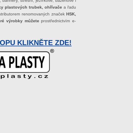
y, bannery, střešní, jezírkové, bazénové i
ky plastových trubek, ohřívače
a řadu
istributorem renomovaných značek
HSK,
ré výrobky můžete
prostřednictvím e-
OPU KLIKNĚTE ZDE!