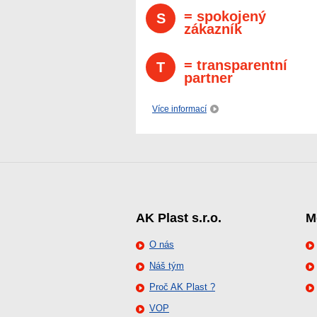
= spokojený
S
zákazník
= transparentní
T
partner
Více informací
AK Plast s.r.o.
M
O nás
Náš tým
Proč AK Plast ?
VOP