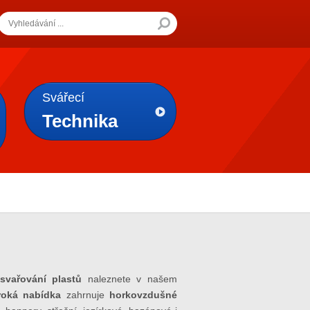
Svářecí
Technika
 svařování plastů
naleznete v našem
roká nabídka
zahrnuje
horkovzdušné