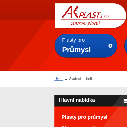
AK
PLAST s.r.o.
Plasty pro
Průmysl
Úvod
→
Svářecí technika
Hlavní nabídka
Plasty pro průmysl