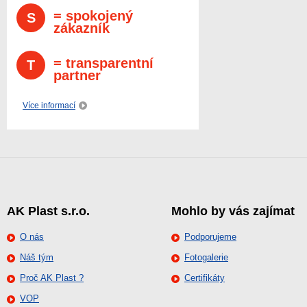
= spokojený
S
zákazník
= transparentní
T
partner
Více informací
AK Plast s.r.o.
Mohlo by vás zajímat
O nás
Podporujeme
Náš tým
Fotogalerie
Proč AK Plast ?
Certifikáty
VOP