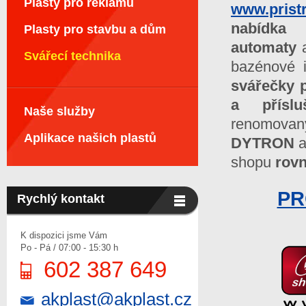
Plasty pro reklamu
www.pristr
nabídk
Plasty pro stavbu a dům
automaty
Svářecí technika
bazénové i
svářečky 
a přísluš
Naše služby
renomova
Aplikace našich plastů
DYTRON
a
shopu
rov
PR
Rychlý kontakt
K dispozici jsme Vám
Po - Pá / 07:00 - 15:30 h
602 387 649
akplast@akplast.cz