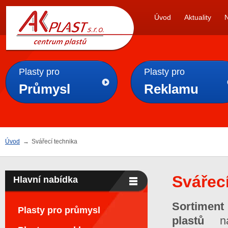
AK
Úvod
Aktuality
PLAST s.r.o.
Plasty pro
Plasty pro
Průmysl
Reklamu
Úvod
→
Svářecí technika
Svářec
Hlavní nabídka
Sortiment
Plasty pro průmysl
plastů
n