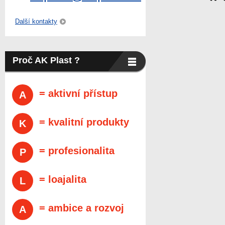
Další kontakty
Proč AK Plast ?
= aktivní přístup
A
= kvalitní produkty
K
= profesionalita
P
= loajalita
L
= ambice a rozvoj
A