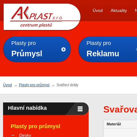
AK
Úvod
Aktuality
PLAST s.r.o.
Plasty pro
Plasty pro
Průmysl
Reklamu
Úvod
→
Plasty pro průmysl
→
Svářecí dráty
Svařova
Hlavní nabídka
Materiál
Plasty pro průmysl
Desky