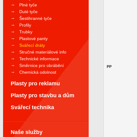
Plné tyče
Duté tyče
Šestihranné tyče
Profily
Trubky
Plastové panty
Svářecí dráty
Stručné materiálové info
Technické informace
Směrnice pro obrábění
PP
Chemická odolnost
Plasty pro reklamu
Plasty pro stavbu a dům
Svářecí technika
Naše služby