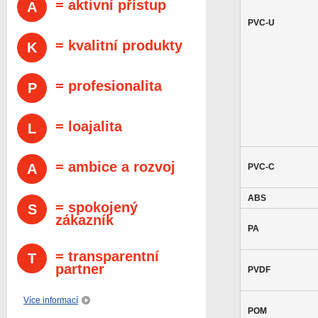
= aktivní přístup
A
PVC-U
= kvalitní produkty
K
= profesionalita
P
= loajalita
L
= ambice a rozvoj
A
PVC-C
ABS
= spokojený
S
zákazník
PA
= transparentní
T
partner
PVDF
Více informací
POM