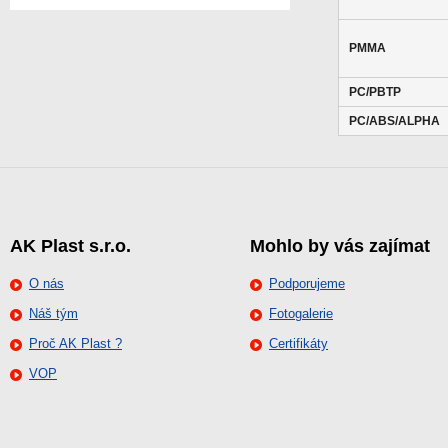
PMMA
PC/PBTP
PC/ABS/ALPHA
AK Plast s.r.o.
Mohlo by vás zajímat
O nás
Podporujeme
Náš tým
Fotogalerie
Proč AK Plast ?
Certifikáty
VOP