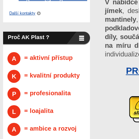
V nabídce
jímek
, de
Další kontakty
mantinely
podkladov
díly, souč
Proč AK Plast ?
na míru d
individual
= aktivní přístup
A
PR
= kvalitní produkty
K
= profesionalita
P
= loajalita
L
= ambice a rozvoj
A