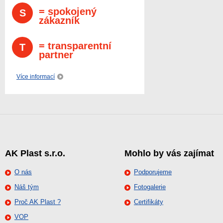
= spokojený
S
zákazník
= transparentní
T
partner
Více informací
AK Plast s.r.o.
Mohlo by vás zajímat
O nás
Podporujeme
Náš tým
Fotogalerie
Proč AK Plast ?
Certifikáty
VOP