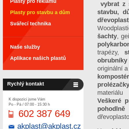
Plasty pro reklamu
vybrat z 
stavbu, d
Plasty pro stavbu a dům
dřevoplas
Svářecí technika
Woodplast
šachty
, g
polykarb
Naše služby
trapézy,
s
Aplikace našich plastů
obrubníky
originální a
komposté
Rychlý kontakt
prolézačk
materiálu
K dispozici jsme Vám
Veškeré p
Po - Pá / 07:00 - 15:30 h
pohodlně 
602 387 649
dřevoplast
akplast@akplast.cz