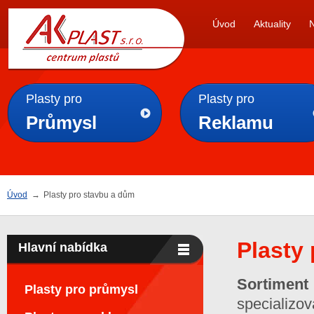
AK
Úvod
Aktuality
PLAST s.r.o.
Plasty pro
Plasty pro
Průmysl
Reklamu
Úvod
→
Plasty pro stavbu a dům
Plasty
Hlavní nabídka
Sortiment
Plasty pro průmysl
specializ