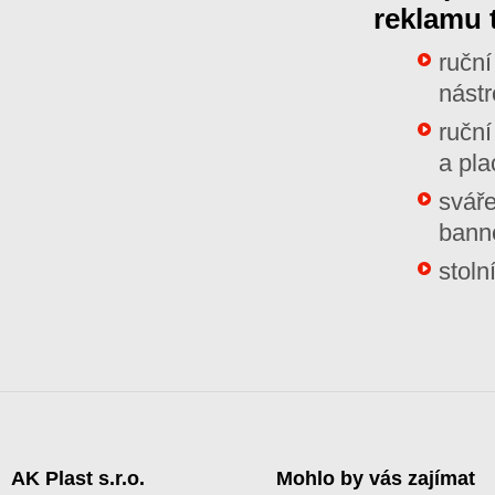
reklamu 
ruční
nástr
ruční
a pla
sváře
bann
stoln
AK Plast s.r.o.
Mohlo by vás zajímat