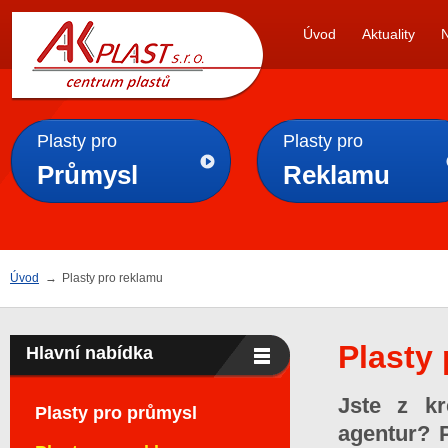
AK
Úvod
Aktuality
PLAST s.r.o.
Plasty pro
Plasty pro
Průmysl
Reklamu
Úvod
→
Plasty pro reklamu
Plasty
Hlavní nabídka
Jste z kr
Plasty pro průmysl
agentur? P