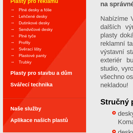
Plasty pro reklamu
na správné
Plné desky a fólie
Lehčené desky
Nabízíme V
Dutinkové desky
dalších vý
Sendvičové desky
plasty doká
Plné tyče
reklamní ta
Profily
Svěrací lišty
výstavní st
Plastové panty
exteriér b
Trubky
studio, vy
Plasty pro stavbu a dům
všechno ost
nekladou!
Svářecí technika
Stručný 
Naše služby
desk
Aplikace našich plastů
Komac
desk