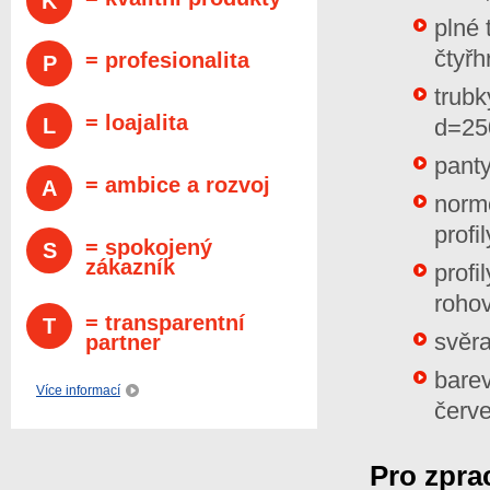
K
plné 
čtyřh
= profesionalita
P
trub
= loajalita
L
d=2
panty
= ambice a rozvoj
A
normo
profil
= spokojený
S
zákazník
profi
roho
= transparentní
T
svěra
partner
barev
Více informací
červ
Pro zpra