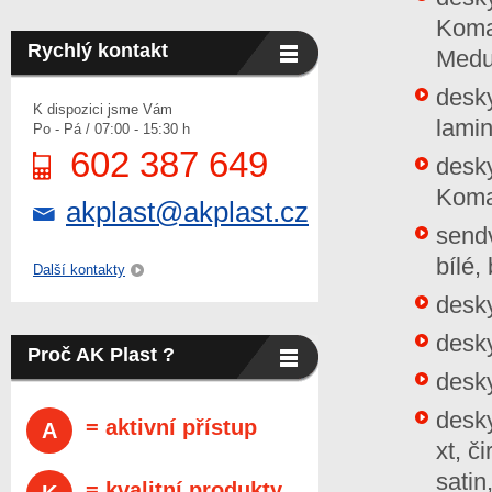
Komad
Rychlý kontakt
Medur
desk
K dispozici jsme Vám
lamin
Po - Pá / 07:00 - 15:30 h
602 387 649
desk
Komal
akplast@akplast.cz
send
bílé,
Další kontakty
desk
desky
Proč AK Plast ?
desky
desky
= aktivní přístup
A
xt, č
satin
= kvalitní produkty