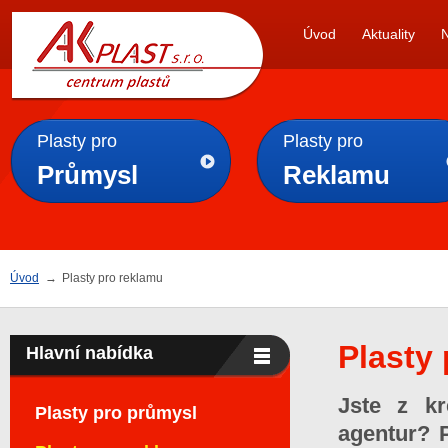
AK
Úvod
Aktuality
PLAST s.r.o.
Plasty pro
Plasty pro
Průmysl
Reklamu
Úvod
→
Plasty pro reklamu
Plasty
Hlavní nabídka
Jste z kr
Plasty pro průmysl
agentur? P