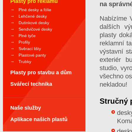
Plasty pro reklamu
na správné
Plné desky a fólie
Lehčené desky
Nabízíme V
Dutinkové desky
dalších vý
Sendvičové desky
plasty doká
Plné tyče
reklamní ta
Profily
Svěrací lišty
výstavní st
Plastové panty
exteriér b
Trubky
studio, vy
Plasty pro stavbu a dům
všechno ost
nekladou!
Svářecí technika
Stručný 
Naše služby
desk
Aplikace našich plastů
Komac
desk