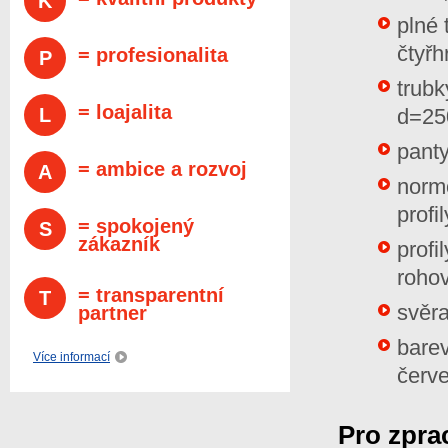
K
plné 
čtyřh
= profesionalita
P
trub
= loajalita
L
d=2
panty
= ambice a rozvoj
A
normo
profil
= spokojený
S
zákazník
profi
roho
= transparentní
T
svěra
partner
barev
Více informací
červ
Pro zpra