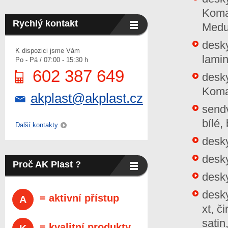
Komad
Rychlý kontakt
Medur
desk
K dispozici jsme Vám
lamin
Po - Pá / 07:00 - 15:30 h
602 387 649
desk
Komal
akplast@akplast.cz
send
bílé,
Další kontakty
desk
desky
Proč AK Plast ?
desky
desky
= aktivní přístup
A
xt, č
satin
= kvalitní produkty