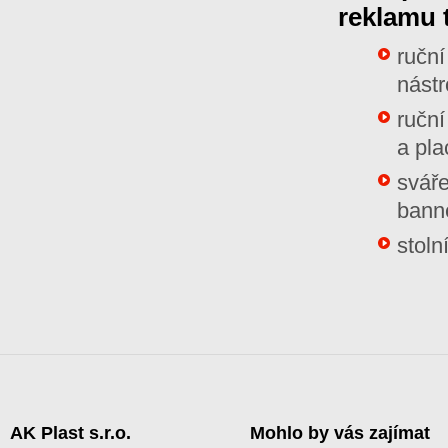
reklamu 
ruční
nástr
ruční
a pla
sváře
bann
stoln
AK Plast s.r.o.
Mohlo by vás zajímat