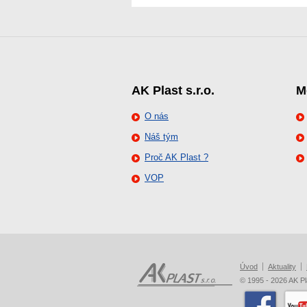
AK Plast s.r.o.
M
O nás
Náš tým
Proč AK Plast ?
VOP
Úvod
Aktuality
© 1995 - 2026 AK Pla