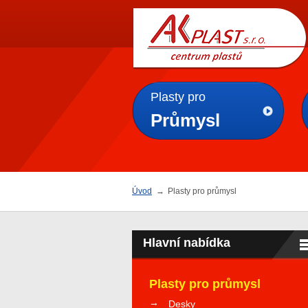
AK
PLAST s.r.o.
Plasty pro
Průmysl
Úvod
→
Plasty pro průmysl
Hlavní nabídka
Plasty pro průmysl
Desky