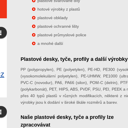
plastové svařované díly
hotové výrobky z plastů
plastové obklady
plastové ochranné lišty
plastové průmyslové police
a mnohé další
Plastové desky, tyče, profily a další výrobk
PP (polypropylen), PE (polyetylen), PE-HD, PE300 (vyso
cz
(vysokomolekulární polyetylen), PE-UHMW, PE1000 (ultra
PVC-C (novodur), PA6, PA66 (silon), POM-C (delrin), PTFE
(polykarbonát), PET, HIPS, ABS, PVDF, PSU, PEI, PEEK a
přes 40 typů plastů v různých modifikacích, některé z ni
výrobky jsou k dodání v široké škále rozměrů a barev.
Naše plastové desky, tyče a profily lze
zpracovávat