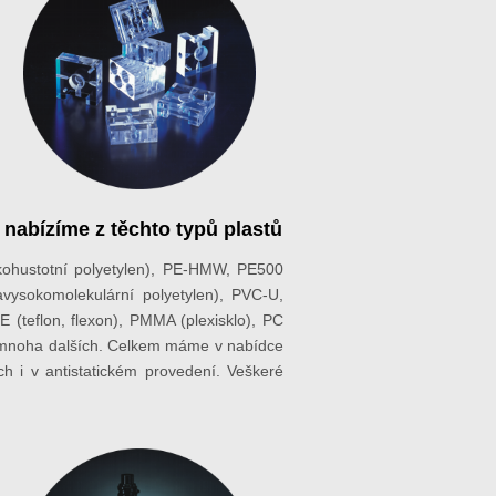
y nabízíme z těchto typů plastů
kohustotní polyetylen), PE-HMW, PE500
vysokomolekulární polyetylen), PVC-U,
 (teflon, flexon), PMMA (plexisklo), PC
 mnoha dalších. Celkem máme v nabídce
ch i v antistatickém provedení. Veškeré