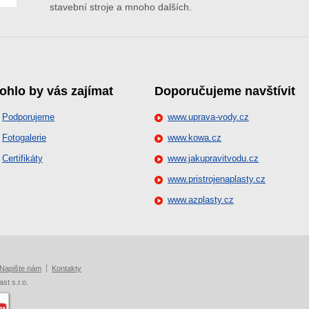
stavební stroje a mnoho dalších.
ohlo by vás zajímat
Doporučujeme navštívit
Podporujeme
www.uprava-vody.cz
Fotogalerie
www.kowa.cz
Certifikáty
www.jakupravitvodu.cz
www.pristrojenaplasty.cz
www.azplasty.cz
Napište nám
Kontakty
st s.r.o.