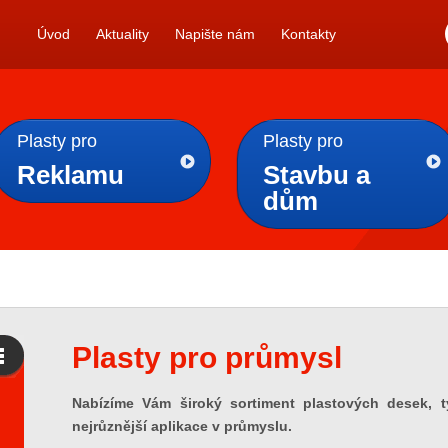
Úvod
Aktuality
Napište nám
Kontakty
Plasty pro
Plasty pro
Reklamu
Stavbu a
dům
Plasty pro průmysl
Nabízíme Vám široký sortiment plastových desek, tyč
nejrůznější aplikace v průmyslu.