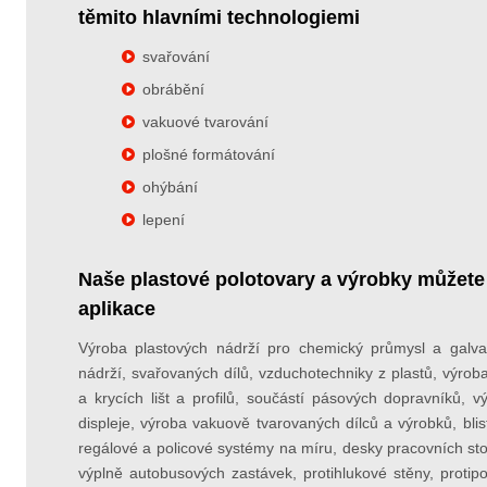
těmito hlavními technologiemi
svařování
obrábění
vakuové tvarování
plošné formátování
ohýbání
lepení
Naše plastové polotovary a výrobky můžete 
aplikace
Výroba plastových nádrží pro chemický průmysl a galv
nádrží, svařovaných dílů, vzduchotechniky z plastů, výrob
a krycích lišt a profilů, součástí pásových dopravníků, vý
displeje, výroba vakuově tvarovaných dílců a výrobků, blis
regálové a policové systémy na míru, desky pracovních stolů
výplně autobusových zastávek, protihlukové stěny, proti