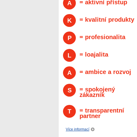
= aktivní přístup
A
= kvalitní produkty
K
= profesionalita
P
= loajalita
L
= ambice a rozvoj
A
= spokojený
S
zákazník
= transparentní
T
partner
Více informací