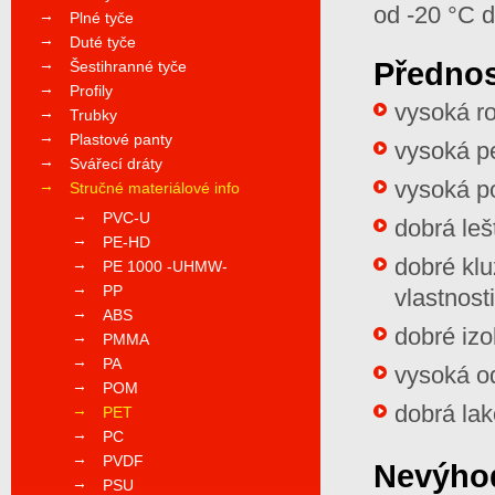
od -20 °C 
Plné tyče
Duté tyče
Přednos
Šestihranné tyče
Profily
vysoká r
Trubky
Plastové panty
vysoká pe
Svářecí dráty
vysoká p
Stručné materiálové info
PVC-U
dobrá leš
PE-HD
dobré kl
PE 1000 -UHMW-
PP
vlastnosti
ABS
dobré izo
PMMA
PA
vysoká od
POM
dobrá lak
PET
PC
PVDF
Nevýho
PSU