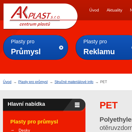
AK
Úvod
Aktuality
PLAST s.r.o.
Plasty pro
Plasty pro
Průmysl
Reklamu
Úvod
→
Plasty pro průmysl
→
Stručné materiálové info
→
PET
PET
Hlavní nabídka
Polyethyle
Plasty pro průmysl
otěruvzdor
Desky