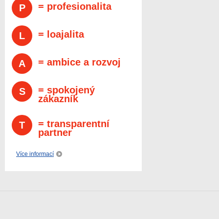
= profesionalita
P
= loajalita
L
= ambice a rozvoj
A
= spokojený
S
zákazník
= transparentní
T
partner
Více informací