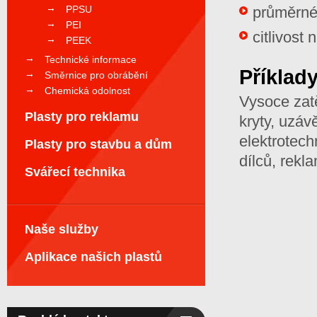
PPSU
průměrné 
PEI
citlivost
PEEK
Technické informace
Příklady
Směrnice pro obrábění
Chemická odolnost
Vysoce zatě
Plasty pro reklamu
kryty, uzáv
elektrotec
Plasty pro stavbu a dům
dílců, rekla
Svářecí technika
Naše služby
Aplikace našich plastů