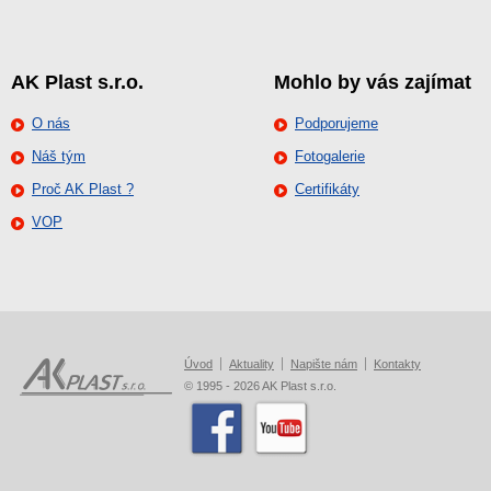
AK Plast s.r.o.
Mohlo by vás zajímat
O nás
Podporujeme
Náš tým
Fotogalerie
Proč AK Plast ?
Certifikáty
VOP
Úvod
Aktuality
Napište nám
Kontakty
© 1995 - 2026 AK Plast s.r.o.