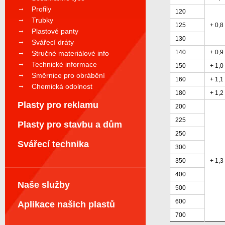
Profily
120
Trubky
125
+ 0,8
Plastové panty
130
Svářecí dráty
140
+ 0,9
Stručné materiálové info
Technické informace
150
+ 1,0
Směrnice pro obrábění
160
+ 1,1
Chemická odolnost
180
+ 1,2
Plasty pro reklamu
200
225
Plasty pro stavbu a dům
250
Svářecí technika
300
350
+ 1,3
400
Naše služby
500
600
Aplikace našich plastů
700