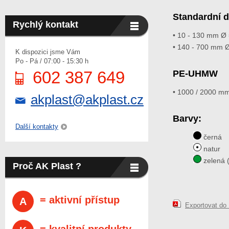
Standardní d
Rychlý kontakt
• 10 - 130 mm Ø
• 140 - 700 mm 
K dispozici jsme Vám
Po - Pá / 07:00 - 15:30 h
602 387 649
PE-UHMW
• 1000 / 2000 m
akplast@akplast.cz
Barvy:
Další kontakty
černá
natur
zelená 
Proč AK Plast ?
= aktivní přístup
A
Exportovat do