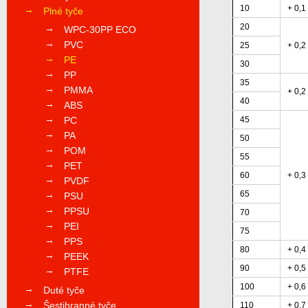
10
+ 0,1
Plné tyče
20
WPC-30PP ECO
PVC
25
+ 0,2
PE
30
PP
35
PMMA
+ 0,2
40
ABS
PC
45
PA
50
POM
55
PET
60
+ 0,3
PVDF
65
PSU
PPSU
70
PEI
75
PPS
80
+ 0,4
PEEK
90
+ 0,5
PTFE
100
+ 0,6
Duté tyče
Šestihranné tyče
110
+ 0,7