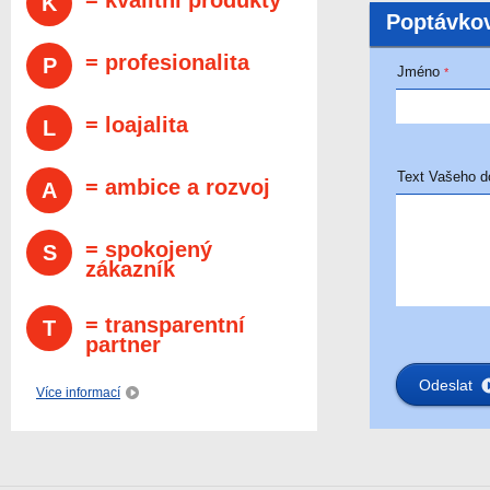
= kvalitní produkty
K
Poptávkov
= profesionalita
P
Jméno
*
= loajalita
L
Text Vašeho d
= ambice a rozvoj
A
= spokojený
S
zákazník
= transparentní
T
partner
Více informací