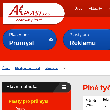
AK
Úvod
Aktuality
PLAST s.r.o.
Plasty pro
Plasty pro
Průmysl
Reklamu
Úvod
→
Plasty pro průmysl
→
Plné tyče
→
PE
Plné ty
Hlavní nabídka
Tole
Plasty pro průmysl
Průměr
(mm)
min.
Desky