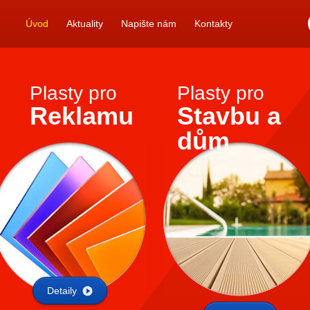
Úvod
Aktuality
Napište nám
Kontakty
Plasty pro
Plasty pro
Reklamu
Stavbu a
dům
Detaily