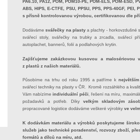
PA6.10, PA12, POM, POM10-PE, POM-ELS, POM-ESD, PV
ABS, HIPS, E-CTFE, PSU, PPSU, PPS, PPS-40GF, PEI,
s přísně kontrolovanou výrobou, certifikovanou dle př
Dodáváme
svářečky
na plasty
a plachty - horkovzdušné s
svářecí stoly, svářečky na trubky a zrcadla, svářecí př
autoplachet, bannerů, folií a podlahových krytin.
Zajišťujeme zakázkovou kusovou a malosériovou 
z plastů z našich materiálů.
Působíme na trhu od roku 1995 a patříme k
největší
svářecí techniky na plasty v ČR. Kromě rozsáhlého a kvali
Vám nabízíme
individuální péči
, řešení na míru, maximáln
požadavků a potřeb. Díky
velkým skladovým
záso
propracované logistice dodáváme veškeré výrobky
ve velm
K dodávkám materiálu a výrobků poskytujeme širok
služeb jako technické poradenství, rozvozy zboží, př
formátů a dílců na míru, atd.