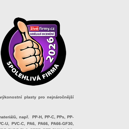
ovýkonostní plasty pro nejnáročnější
ateriálů, např. PP-H, PP-C, PPs, PP-
C-U, PVC-C, PA6, PA66, PA66-GF30,