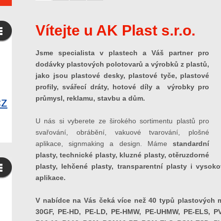
Vítejte u AK Plast s.r.o.
Jsme specialista v plastech a Váš partner pro
dodávky plastových polotovarů a výrobků z plastů,
jako jsou plastové desky, plastové tyče, plastové
profily, svářecí dráty, hotové díly a výrobky pro
průmysl, reklamu, stavbu a dům.
cz
U nás si vyberete ze širokého sortimentu plastů pro
svařování, obrábění, vakuové tvarování, plošné
aplikace, signmaking a design. Máme
standardní
plasty, technické plasty, kluzné plasty, otěruzdorné
plasty, lehčené plasty, transparentní plasty i vysok
aplikace.
V nabídce na Vás čeká více než 40 typů plastových m
30GF, PE-HD, PE-LD, PE-HMW, PE-UHMW, PE-ELS, PV