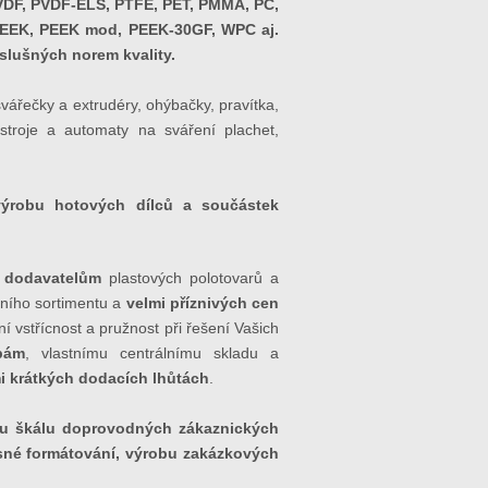
DF, PVDF-ELS, PTFE, PET, PMMA, PC,
 PEEK, PEEK mod, PEEK-30GF, WPC aj.
íslušných norem kvality.
vářečky a extrudéry, ohýbačky, pravítka,
ístroje a automaty na sváření plachet,
výrobu hotových dílců a součástek
m dodavatelům
plastových polotovarů a
tního sortimentu a
velmi příznivých cen
í vstřícnost a pružnost při řešení Vašich
bám
, vlastnímu centrálnímu skladu a
i krátkých
dodacích lhůtách
.
ou škálu doprovodných zákaznických
esné formátování, výrobu zakázkových