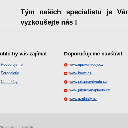
Tým našich specialistů je Vá
vyzkoušejte nás !
ohlo by vás zajímat
Doporučujeme navštívit
Podporujeme
www.uprava-vody.cz
Fotogalerie
www.kowa.cz
Certifikáty
www.jakupravitvodu.cz
www.pristrojenaplasty.cz
www.azplasty.cz
Napište nám
Kontakty