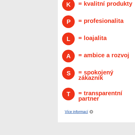
= kvalitní produkty
K
= profesionalita
P
= loajalita
L
= ambice a rozvoj
A
= spokojený
S
zákazník
= transparentní
T
partner
Více informací