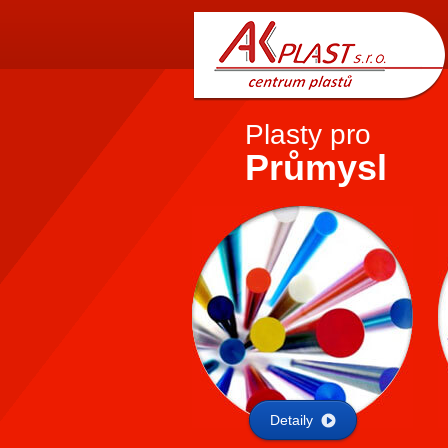
AK
PLAST s.r.o.
Plasty pro
Průmysl
Detaily