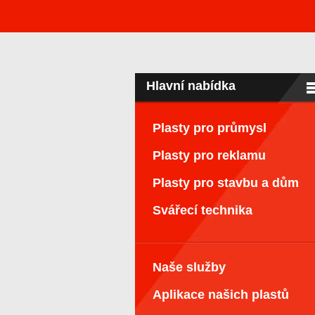
Hlavní nabídka
Plasty pro průmysl
Plasty pro reklamu
Plasty pro stavbu a dům
Svářecí technika
Naše služby
Aplikace našich plastů