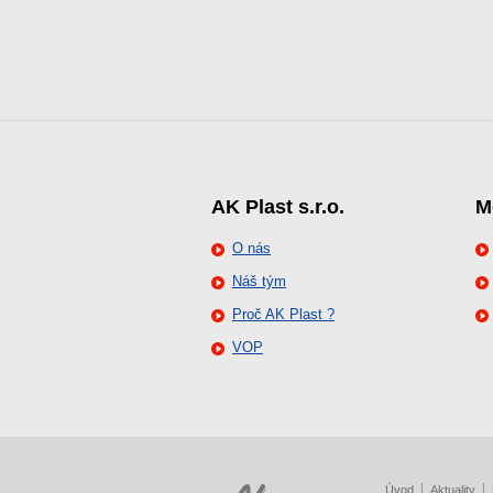
AK Plast s.r.o.
M
O nás
Náš tým
Proč AK Plast ?
VOP
Úvod
Aktuality