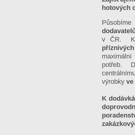
hotových d
Působíme
dodavate
v ČR. Kro
příznivýc
maximální 
potřeb.
centrálním
výrobky
ve
K dodávká
doprovod
poradenst
zakázkovýc