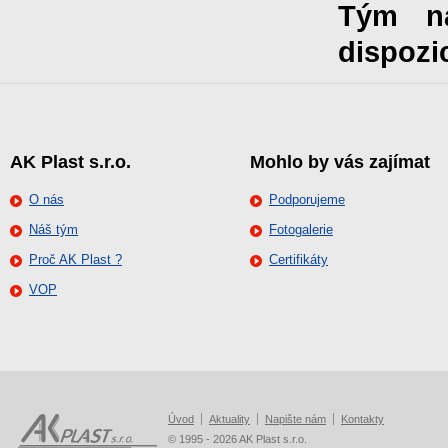
Tým na
dispozic
AK Plast s.r.o.
Mohlo by vás zajímat
O nás
Podporujeme
Náš tým
Fotogalerie
Proč AK Plast ?
Certifikáty
VOP
Úvod
Aktuality
Napište nám
Kontakty
© 1995 - 2026 AK Plast s.r.o.