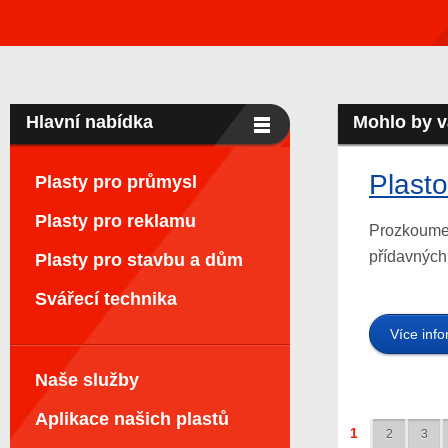
Hlavní nabídka
Mohlo by v
Plasto
Plasty pro průmysl
Plasty pro reklamu
Prozkoumejt
přídavných 
Plasty pro stavbu a dům
Svářecí technika
Více inf
Naše služby
Aplikace našich plastů
1
2
3