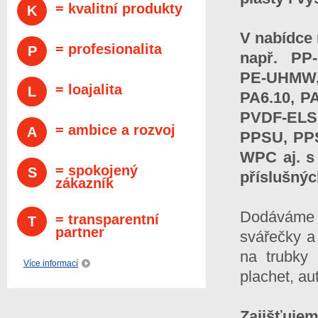
= kvalitní produkty
K
V nabídce 
= profesionalita
P
např. PP-
PE-UHMW, 
= loajalita
L
PA6.10, P
PVDF-ELS,
= ambice a rozvoj
A
PPSU, PPS
WPC aj. s 
= spokojený
S
příslušnýc
zákazník
Dodávám
= transparentní
T
partner
svářečky a 
na trubky 
Více informací
plachet, au
Zajišťuje