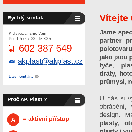
Vítejte
Rychlý kontakt
Jsme speci
K dispozici jsme Vám
Po - Pá / 07:00 - 15:30 h
partner p
602 387 649
polotovar
jako jsou 
akplast@akplast.cz
tyče, pla
dráty, hot
Další kontakty
průmysl, r
U nás si v
Proč AK Plast ?
obrábění, 
design. M
= aktivní přístup
A
plasty, o
plasty i v