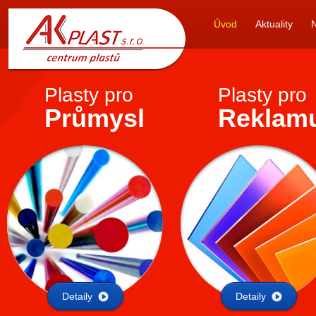
AK
Úvod
Aktuality
PLAST s.r.o.
Plasty pro
Plasty pro
Průmysl
Reklam
Detaily
Detaily